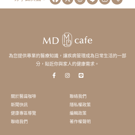
為您提供專業的醫療知識，讓疾病管理成為日常生活的一部
分，貼近你與家人的健康需求。
F
I
L
a
n
i
c
s
n
e
t
e
b
a
關於醫識咖啡
聯絡我們
o
g
新聞快訊
隱私權政策
o
r
k
a
健康專區導覽
編輯政策
-
m
聯絡我們
著作權聲明
f