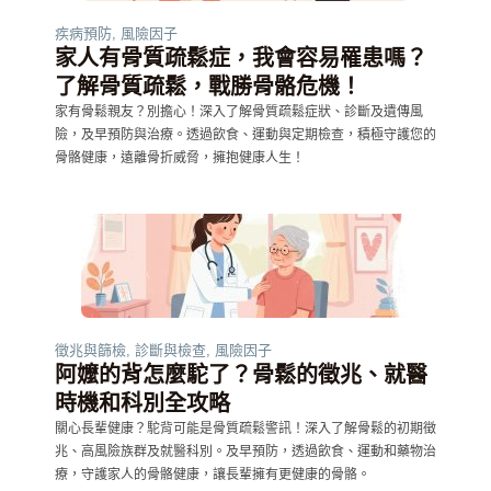
疾病預防
,
風險因子
家人有骨質疏鬆症，我會容易罹患嗎？
了解骨質疏鬆，戰勝骨骼危機！
家有骨鬆親友？別擔心！深入了解骨質疏鬆症狀、診斷及遺傳風
險，及早預防與治療。透過飲食、運動與定期檢查，積極守護您的
骨骼健康，遠離骨折威脅，擁抱健康人生！
徵兆與篩檢
,
診斷與檢查
,
風險因子
阿嬤的背怎麼駝了？骨鬆的徵兆、就醫
時機和科別全攻略
關心長輩健康？駝背可能是骨質疏鬆警訊！深入了解骨鬆的初期徵
兆、高風險族群及就醫科別。及早預防，透過飲食、運動和藥物治
療，守護家人的骨骼健康，讓長輩擁有更健康的骨骼。