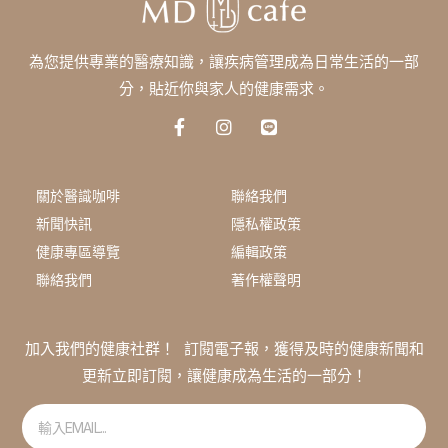
為您提供專業的醫療知識，讓疾病管理成為日常生活的一部
分，貼近你與家人的健康需求。
F
I
L
a
n
i
c
s
n
e
t
e
b
a
關於醫識咖啡
聯絡我們
o
g
新聞快訊
隱私權政策
o
r
k
a
健康專區導覽
編輯政策
-
m
聯絡我們
著作權聲明
f
加入我們的健康社群！ 訂閱電子報，獲得及時的健康新聞和
更新立即訂閱，讓健康成為生活的一部分！
Email