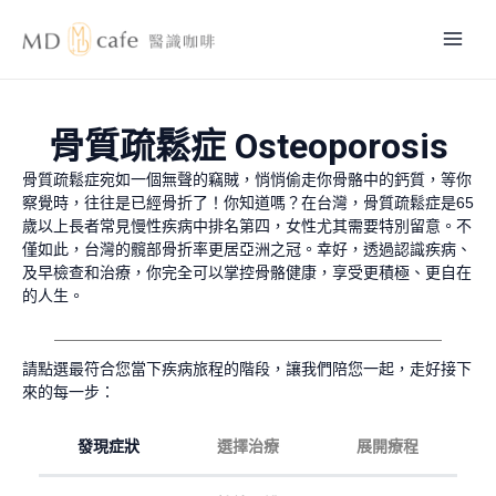
跳
Mai
至
主
Men
要
內
骨質疏鬆症 Osteoporosis
容
骨質疏鬆症宛如一個無聲的竊賊，悄悄偷走你骨骼中的鈣質，等你
察覺時，往往是已經骨折了！你知道嗎？在台灣，骨質疏鬆症是65
歲以上長者常見慢性疾病中排名第四，女性尤其需要特別留意。不
僅如此，台灣的髖部骨折率更居亞洲之冠。幸好，透過認識疾病、
及早檢查和治療，你完全可以掌控骨骼健康，享受更積極、更自在
的人生。
請點選最符合您當下疾病旅程的階段，讓我們陪您一起，走好接下
來的每一步：
發現症狀
選擇治療
展開療程