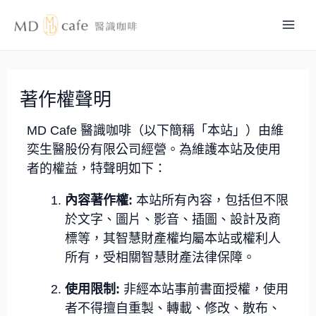
跳
Mai
至
主
Men
要
內
著作權聲明
容
MD Cafe 醫識咖啡（以下簡稱「本站」）由維
奕生醫股份有限公司經營。為維護本站及使用
者的權益，特聲明如下：
內容著作權:
本站所有內容，包括但不限
於文字、圖片、影音、插圖、設計及商
標等，其智慧財產權均屬本站或權利人
所有，受相關智慧財產法律保障。
使用限制:
非經本站事前書面授權，使用
者不得擅自重製、轉載、修改、散布、