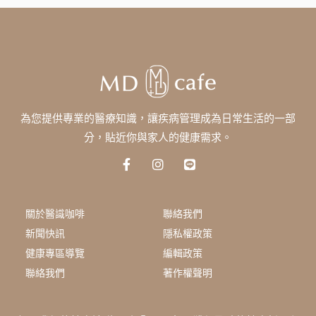
為您提供專業的醫療知識，讓疾病管理成為日常生活的一部
分，貼近你與家人的健康需求。
F
I
L
a
n
i
c
s
n
e
t
e
b
a
關於醫識咖啡
聯絡我們
o
g
新聞快訊
隱私權政策
o
r
k
a
健康專區導覽
編輯政策
-
m
聯絡我們
著作權聲明
f