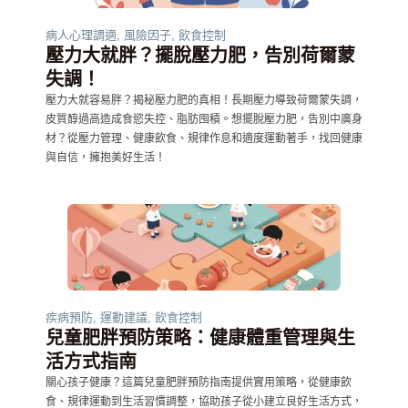
病人心理調適
,
風險因子
,
飲食控制
壓力大就胖？擺脫壓力肥，告別荷爾蒙
失調！
壓力大就容易胖？揭秘壓力肥的真相！長期壓力導致荷爾蒙失調，
皮質醇過高造成食慾失控、脂肪囤積。想擺脫壓力肥，告別中廣身
材？從壓力管理、健康飲食、規律作息和適度運動著手，找回健康
與自信，擁抱美好生活！
疾病預防
,
運動建議
,
飲食控制
兒童肥胖預防策略：健康體重管理與生
活方式指南
關心孩子健康？這篇兒童肥胖預防指南提供實用策略，從健康飲
食、規律運動到生活習慣調整，協助孩子從小建立良好生活方式，