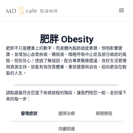
跳
Mai
至
主
Men
要
內
肥胖 Obesity
容
肥胖不只是體重上的數字，而是體內脂肪過度累積，悄悄影響健
康，並增加心血管疾病、糖尿病、睡眠呼吸中止症及部分癌症的風
險。但別灰心！透過了解成因，配合專業醫療建議、良好生活管理
與資源支持，就能有效改善體重，重拾健康與自信，迎向更自在輕
盈的人生。
請點選最符合您當下疾病旅程的階段，讓我們陪您一起，走好接下
來的每一步：
發現症狀
選擇治療
展開療程
持續照護