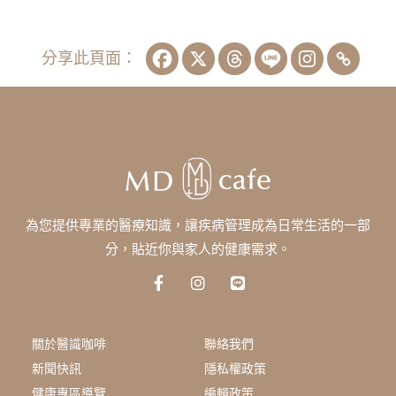
分享此頁面：
為您提供專業的醫療知識，讓疾病管理成為日常生活的一部
分，貼近你與家人的健康需求。
F
I
L
a
n
i
c
s
n
e
t
e
b
a
關於醫識咖啡
聯絡我們
o
g
新聞快訊
隱私權政策
o
r
k
a
健康專區導覽
編輯政策