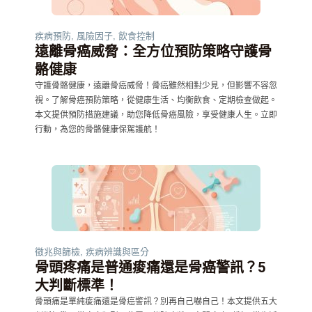
疾病預防
,
風險因子
,
飲食控制
遠離骨癌威脅：全方位預防策略守護骨
骼健康
守護骨骼健康，遠離骨癌威脅！骨癌雖然相對少見，但影響不容忽
視。了解骨癌預防策略，從健康生活、均衡飲食、定期檢查做起。
本文提供預防措施建議，助您降低骨癌風險，享受健康人生。立即
行動，為您的骨骼健康保駕護航！
徵兆與篩檢
,
疾病辨識與區分
骨頭疼痛是普通痠痛還是骨癌警訊？5
大判斷標準！
骨頭痛是單純痠痛還是骨癌警訊？別再自己嚇自己！本文提供五大