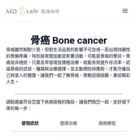
跳
Mai
至
主
Men
要
內
骨癌 Bone cancer
容
骨癌雖然相對少見，但對生活品質的影響不可忽視。若出現持續性
的骨骼疼痛，特別是夜間加劇並影響活動，可能是骨癌的警訊。骨
癌並非絕症，只要及早發現並積極治療，就能有效提升存活率。認
識骨癌的症狀、種類與治療選擇，並主動預防與應對，才能守護自
己與家人的健康。讓我們一起了解骨癌，勇敢迎接挑戰，重拾精彩
人生。
請點選最符合您當下疾病旅程的階段，讓我們陪您一起，走好接下
來的每一步：
發現症狀
選擇治療
展開療程