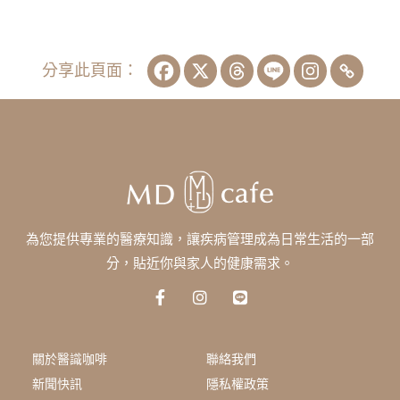
分享此頁面：
為您提供專業的醫療知識，讓疾病管理成為日常生活的一部
分，貼近你與家人的健康需求。
F
I
L
a
n
i
c
s
n
e
t
e
b
a
關於醫識咖啡
聯絡我們
o
g
新聞快訊
隱私權政策
o
r