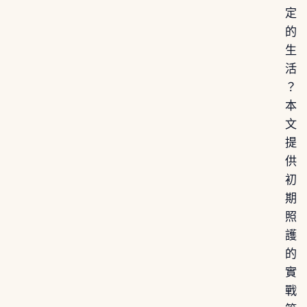
定
的
生
活
？
本
文
提
供
初
期
照
護
的
實
戰