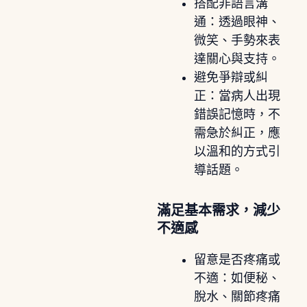
搭配非語言溝
通：透過眼神、
微笑、手勢來表
達關心與支持。
避免爭辯或糾
正：當病人出現
錯誤記憶時，不
需急於糾正，應
以溫和的方式引
導話題。
滿足基本需求，減少
不適感
留意是否疼痛或
不適：如便秘、
脫水、關節疼痛