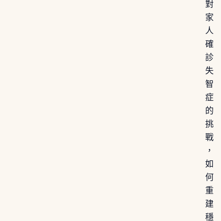
對
家
人
確
診
失
智
症
的
挑
戰
，
如
何
重
建
穩