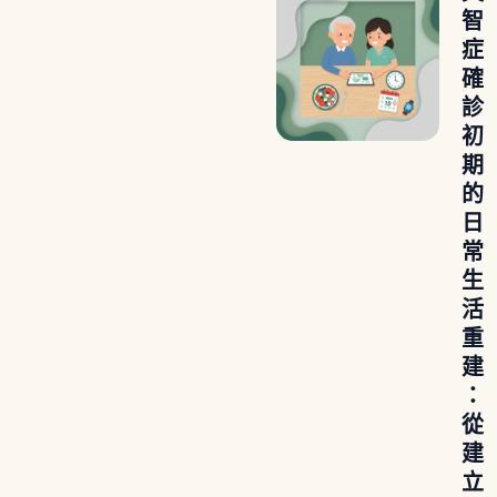
智
症
確
診
初
期
的
日
常
生
活
重
建
：
從
建
立