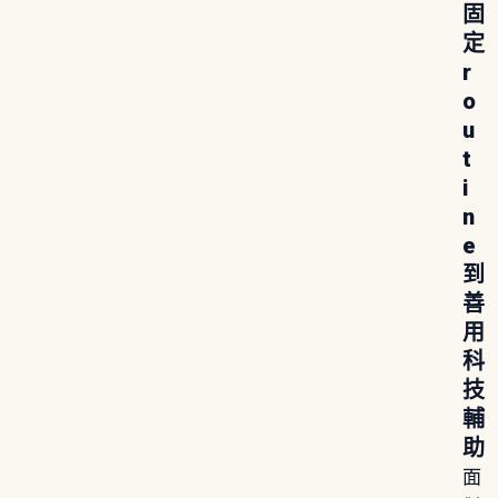
固
定
r
o
u
t
i
n
e
到
善
用
科
技
輔
助
面