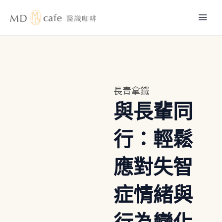
跳
Mai
至
主
Men
要
內
容
長青拿鐵
與長輩同
行：輕鬆
應對失智
症情緒與