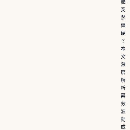
體
突
然
僵
硬
？
本
文
深
度
解
析
藥
效
波
動
成