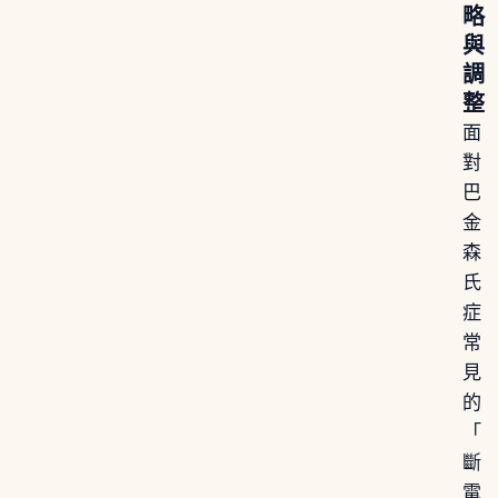
略
與
調
整
面
對
巴
金
森
氏
症
常
見
的
「
斷
電