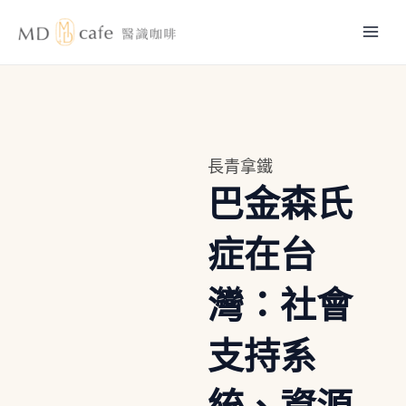
跳
Mai
至
主
Men
要
內
容
長青拿鐵
巴金森氏
症在台
灣：社會
支持系