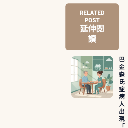
RELATED
POST
延伸閱
讀
巴
金
森
氏
症
病
人
出
現
「