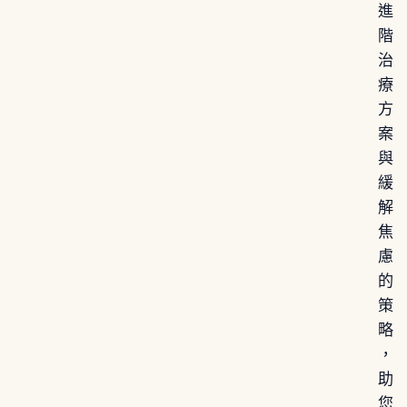
進
階
治
療
方
案
與
緩
解
焦
慮
的
策
略
，
助
您