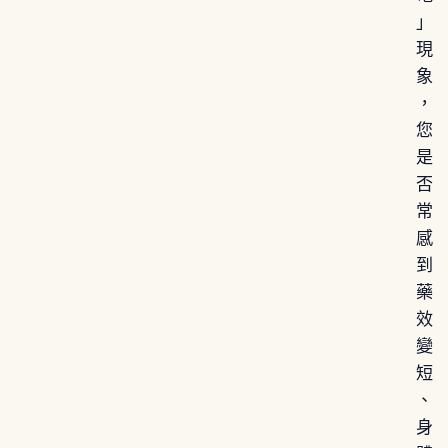
」
現
象
，
您
是
否
常
感
到
藥
效
變
短
、
身