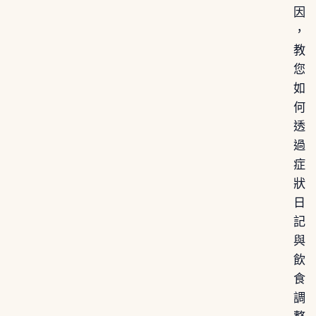
因
，
教
您
如
何
透
過
症
狀
日
記
與
飲
食
調