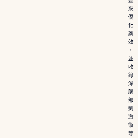
整
來
優
化
藥
效
，
並
收
錄
深
腦
部
刺
激
術
等