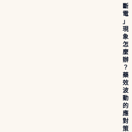
斷
電
」
現
象
怎
麼
辦
？
藥
效
波
動
的
應
對
策