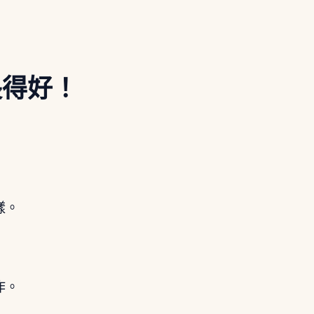
長得好！
：
樣。
作。