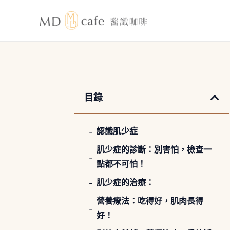
跳
至
主
要
內
容
目錄
認識肌少症
肌少症的診斷：別害怕，檢查一
點都不可怕！
肌少症的治療：
營養療法：吃得好，肌肉長得
好！