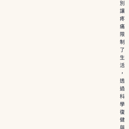
別
讓
疼
痛
限
制
了
生
活
，
透
過
科
學
復
健
與