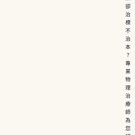
卻
治
標
不
治
本
？
專
業
物
理
治
療
師
為
您