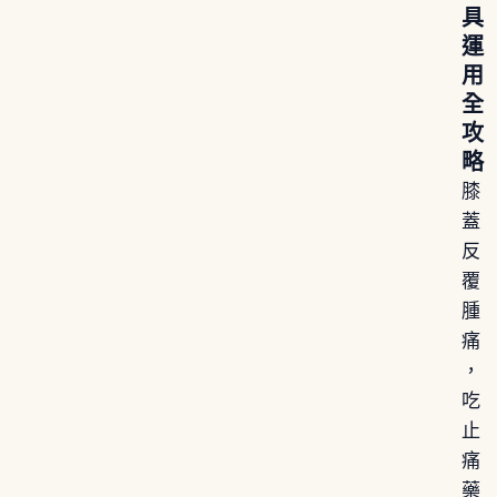
具
運
用
全
攻
略
膝
蓋
反
覆
腫
痛
，
吃
止
痛
藥