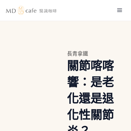
跳
Mai
至
主
Men
要
內
容
長青拿鐵
關節喀喀
響：是老
化還是退
化性關節