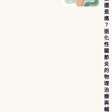
還
是
痛
？
退
化
性
關
節
炎
的
物
理
治
療
與
輔