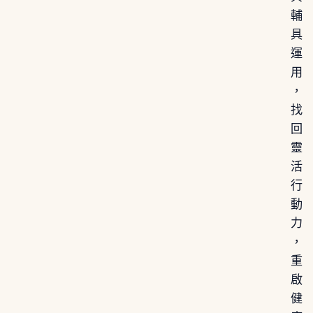
輔
具
運
用
，
找
回
靈
活
行
動
力
，
重
啟
健