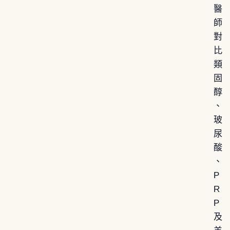
醫
師
對
比
類
固
醇
、
玻
尿
酸
、
P
R
P
及