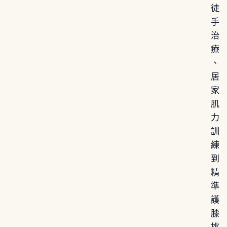
徒
手
治
療
、
居
家
肌
力
訓
練
到
精
準
護
膝