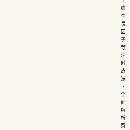
羊
膜
生
長
因
子
等
注
射
療
法
，
全
面
解
析
費