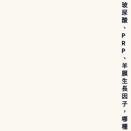
玻
尿
酸
、
P
R
P
、
羊
膜
生
長
因
子
，
哪
種