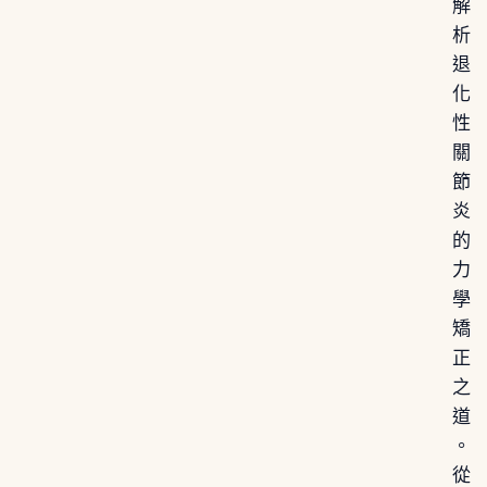
解
析
退
化
性
關
節
炎
的
力
學
矯
正
之
道
。
從