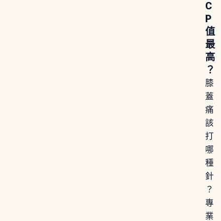
C
P
值
最
高
？
膝
蓋
痛
該
打
哪
種
針
？
專
業