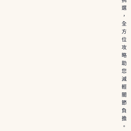
挑
選
，
全
方
位
攻
略
助
您
減
輕
關
節
負
擔
。