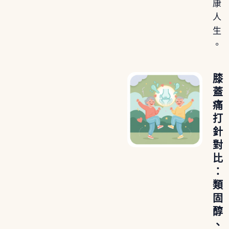
康
人
生
。
膝
蓋
痛
打
針
對
比
：
類
固
醇
、