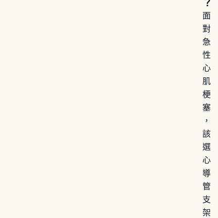
？
面
對
急
性
心
肌
梗
塞
，
該
選
心
導
管
支
架