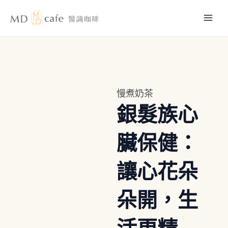
跳
Mai
至
主
Men
要
內
容
慢煮奶茶
銀髮族心
臟保健：
讓心花朵
朵開，生