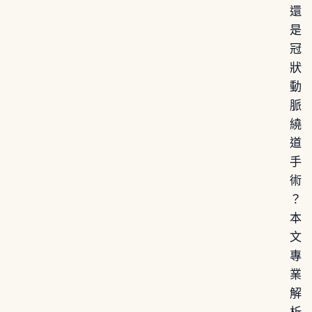
還
是
冠
狀
動
脈
繞
道
手
術
？
本
文
專
業
解