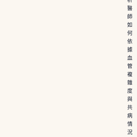
析
醫
師
如
何
依
據
血
管
複
雜
度
與
共
病
情
況