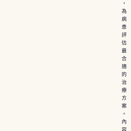
，
為
病
患
評
估
最
合
適
的
治
療
方
案
。
內
容