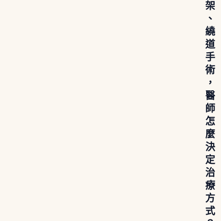
架
、
繞
道
手
術
，
醫
師
怎
麼
決
定
治
療
方
式