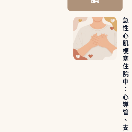
急
性
心
肌
梗
塞
住
院
中
：
心
導
管
、
支