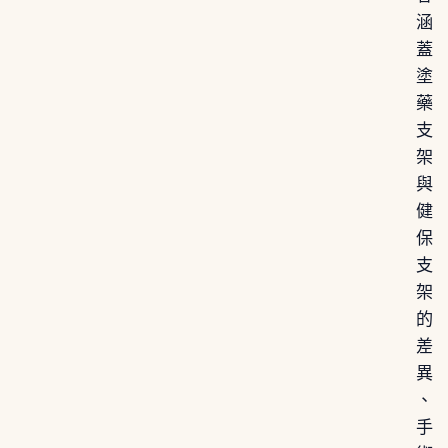
涵
蓋
塗
藥
支
架
與
健
保
支
架
的
差
異
、
手