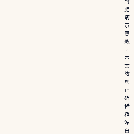
對
腸
病
毒
無
效
，
本
文
教
您
正
確
稀
釋
漂
白