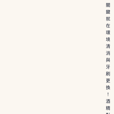
關
鍵
就
在
環
境
清
消
與
牙
刷
更
換
！
酒
精