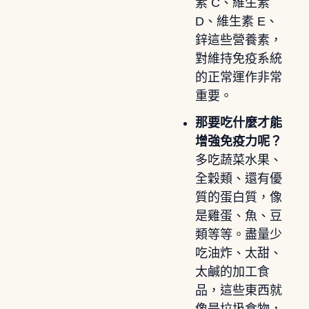
素 C、維生素
D、維生素 E、
鋅這些營養素，
對維持免疫系統
的正常運作非常
重要。
那要吃什麼才能
增強免疫力呢？
多吃蔬菜水果、
全穀類、還有優
質的蛋白質，像
是雞蛋、魚、豆
類等等。盡量少
吃油炸、太甜、
太鹹的加工食
品，這些東西就
像是垃圾食物，