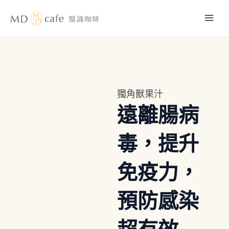
跳
Mai
至
主
Men
要
內
容
獨角獸果汁
遠離腸病
毒，提升
免疫力，
預防感染