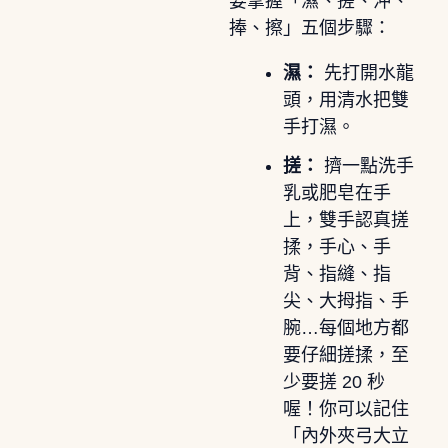
要掌握「濕、搓、沖、
捧、擦」五個步驟：
濕：
先打開水龍
頭，用清水把雙
手打濕。
搓：
擠一點洗手
乳或肥皂在手
上，雙手認真搓
揉，手心、手
背、指縫、指
尖、大拇指、手
腕…每個地方都
要仔細搓揉，至
少要搓 20 秒
喔！你可以記住
「內外夾弓大立