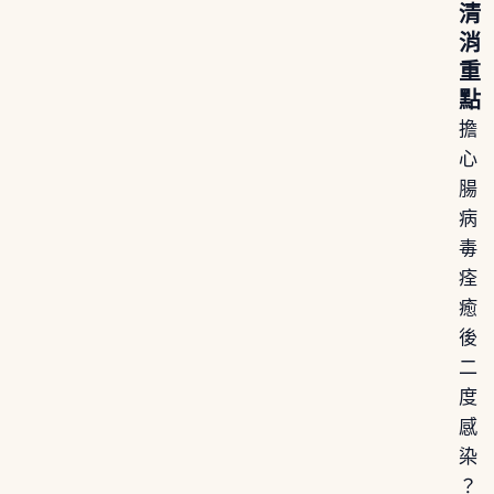
清
消
重
點
擔
心
腸
病
毒
痊
癒
後
二
度
感
染
？