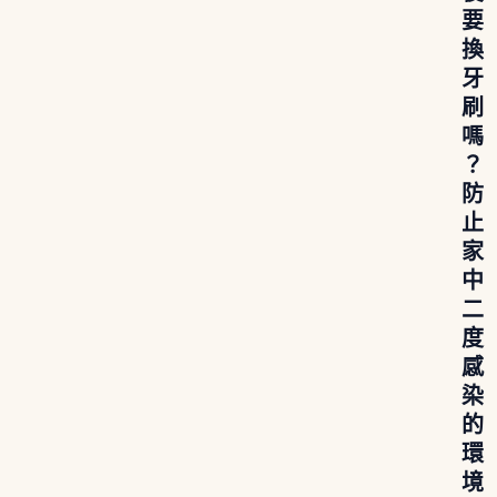
要
換
牙
刷
嗎
？
防
止
家
中
二
度
感
染
的
環
境