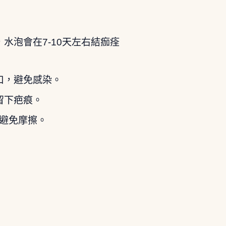
水泡會在7-10天左右結痂痊
口，避免感染。
留下疤痕。
，避免摩擦。