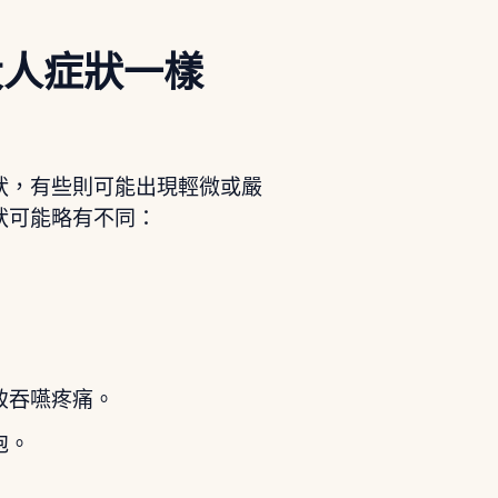
大人症狀一樣
狀，有些則可能出現輕微或嚴
狀可能略有不同：
致吞嚥疼痛。
泡。