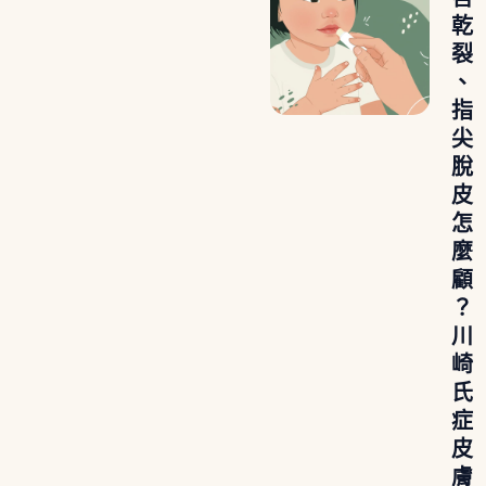
乾
裂
、
指
尖
脫
皮
怎
麼
顧
？
川
崎
氏
症
皮
膚