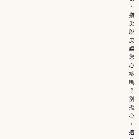
、
指
尖
脫
皮
讓
您
心
疼
嗎
？
別
擔
心
，
這