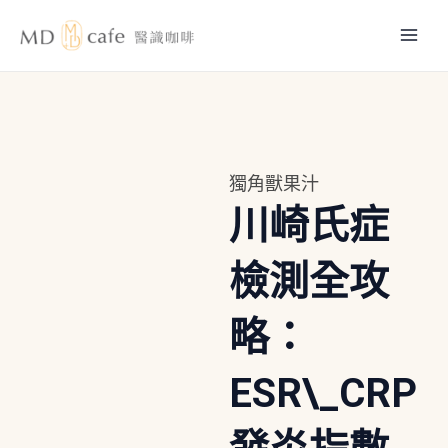
跳
Mai
至
主
Men
要
內
容
獨角獸果汁
川崎氏症
檢測全攻
略：
ESR\_CRP