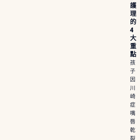
護
理
的
4
大
重
點
孩
子
因
川
崎
症
嘴
唇
乾
裂