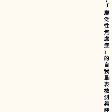
「
廣
泛
性
焦
慮
症
」
的
自
我
量
表
檢
測
與
評