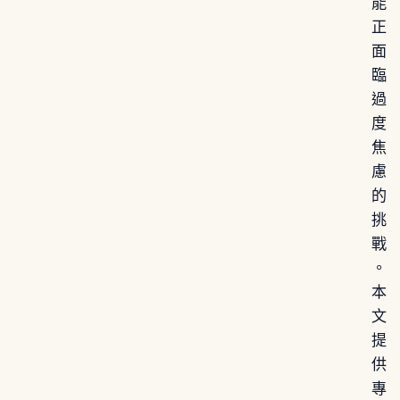
能
正
面
臨
過
度
焦
慮
的
挑
戰
。
本
文
提
供
專