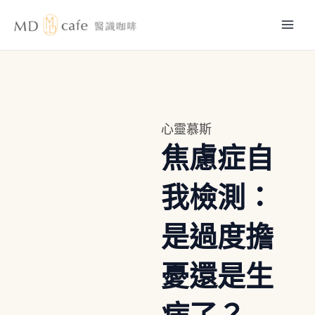
跳
Mai
至
主
Men
要
內
容
心靈慕斯
焦慮症自
我檢測：
是過度擔
憂還是生