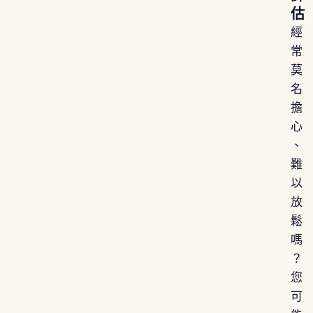
估
經
常
莫
名
擔
心
、
難
以
放
鬆
嗎
？
您
可