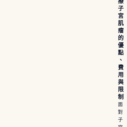
療
子
宮
肌
瘤
的
優
點
、
費
用
與
限
制
面
對
子