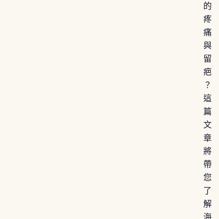
的
疼
痛
與
留
疤
？
這
篇
文
章
將
帶
您
了
解
海