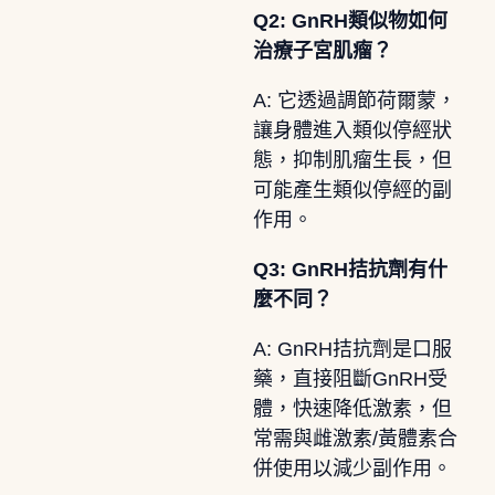
Q2: GnRH類似物如何
治療子宮肌瘤？
A: 它透過調節荷爾蒙，
讓身體進入類似停經狀
態，抑制肌瘤生長，但
可能產生類似停經的副
作用。
Q3: GnRH拮抗劑有什
麼不同？
A: GnRH拮抗劑是口服
藥，直接阻斷GnRH受
體，快速降低激素，但
常需與雌激素/黃體素合
併使用以減少副作用。