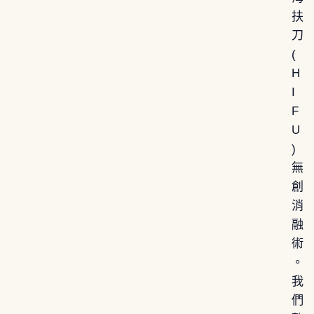
扶
刀
(
H
I
F
U
)
無
創
消
融
術
。
我
們