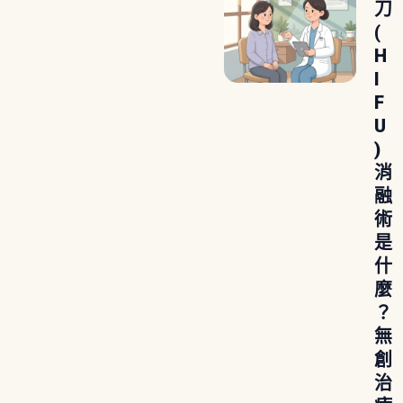
刀
(
H
I
F
U
)
消
融
術
是
什
麼
？
無
創
治