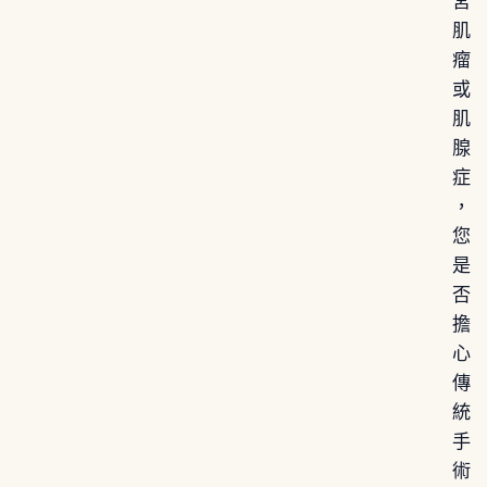
宮
肌
瘤
或
肌
腺
症
，
您
是
否
擔
心
傳
統
手
術