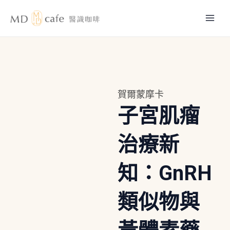
跳
Mai
至
主
Men
要
內
容
賀爾蒙摩卡
子宮肌瘤
治療新
知：GnRH
類似物與