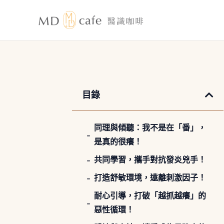
跳
至
主
要
內
容
目錄
同理與傾聽：我不是在「番」，
是真的很癢！
共同學習，攜手對抗發炎兇手！
打造舒敏環境，遠離刺激因子！
耐心引導，打破「越抓越癢」的
惡性循環！