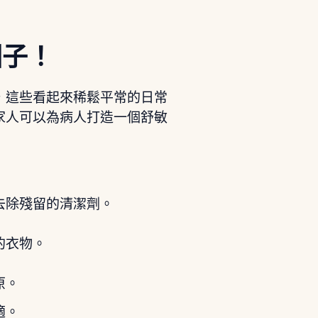
因子！
，這些看起來稀鬆平常的日常
家人可以為病人打造一個舒敏
去除殘留的清潔劑。
的衣物。
原。
適。