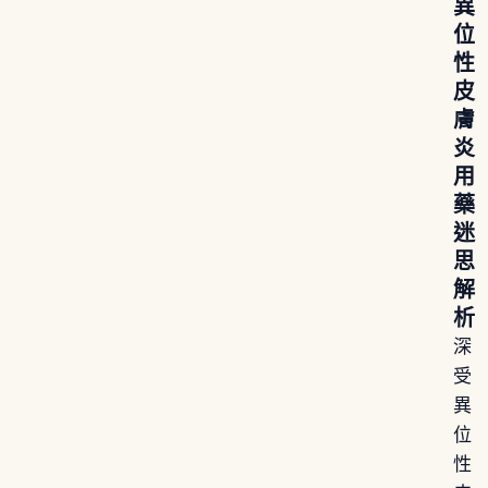
異
位
性
皮
膚
炎
用
藥
迷
思
解
析
深
受
異
位
性