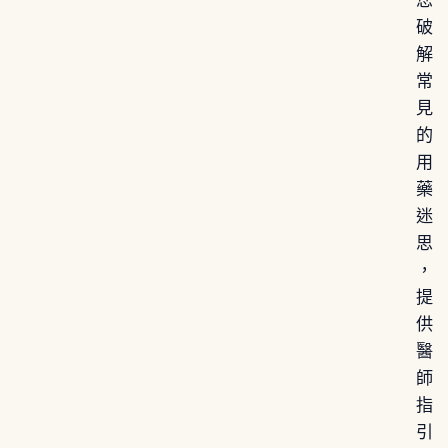
您
破
解
常
見
的
用
藥
迷
思
，
提
供
醫
師
指
引