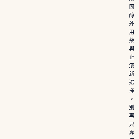
固
醇
外
用
藥
與
止
癢
新
選
擇
。
別
再
只
靠