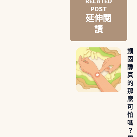
RELATED
POST
延伸閱
讀
類
固
醇
真
的
那
麼
可
怕
嗎
？