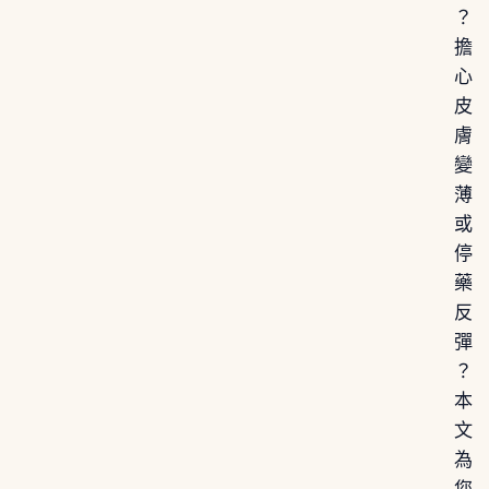
？
擔
心
皮
膚
變
薄
或
停
藥
反
彈
？
本
文
為