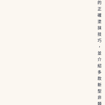
的
正
確
塗
抹
技
巧
，
並
介
紹
多
款
新
型
非
類