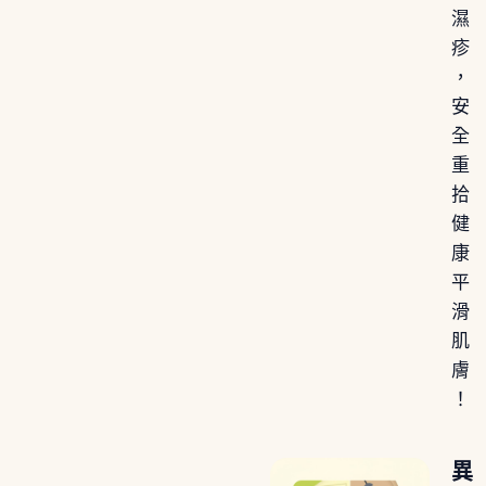
濕
疹
，
安
全
重
拾
健
康
平
滑
肌
膚
！
異