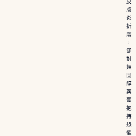
皮
膚
炎
折
磨
，
卻
對
類
固
醇
藥
膏
抱
持
恐
懼