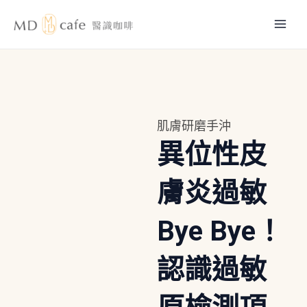
跳
Mai
至
主
Men
要
內
容
肌膚研磨手沖
異位性皮
膚炎過敏
Bye Bye！
認識過敏