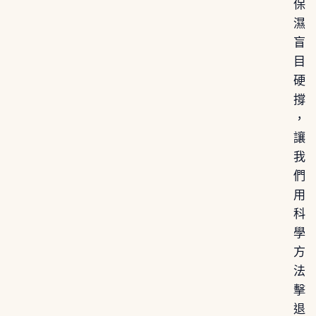
保
濕
盲
目
硬
撐
，
讓
我
們
用
科
學
方
法
擊
退