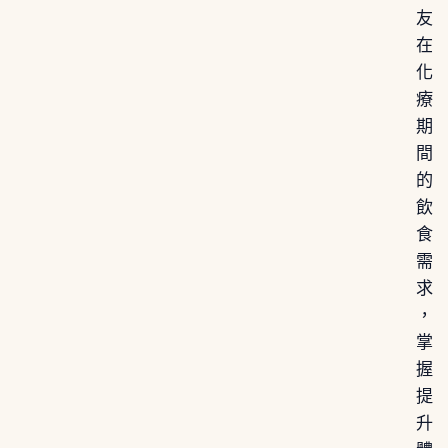
友
在
化
療
期
間
的
飲
食
需
求
，
掌
握
提
升