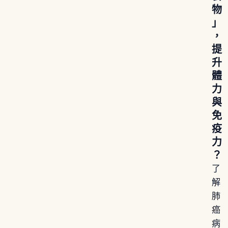
物
」
，
提
升
體
力
與
免
疫
力
？
了
解
肺
癌
病