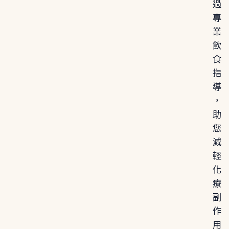
過
專
業
飲
食
指
導
，
助
您
減
輕
化
療
副
作
用