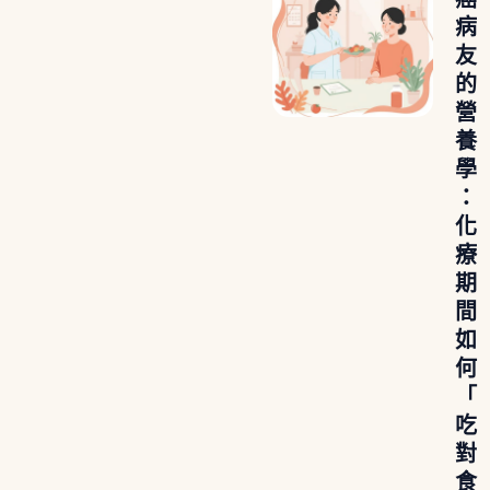
病
友
的
營
養
學
：
化
療
期
間
如
何
「
吃
對
食