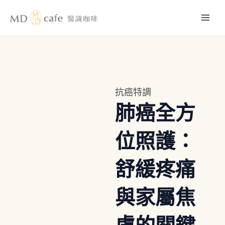
跳
Mai
至
主
Men
要
內
容
抗癌特調
肺癌全方
位照護：
舒緩疼痛
與家屬焦