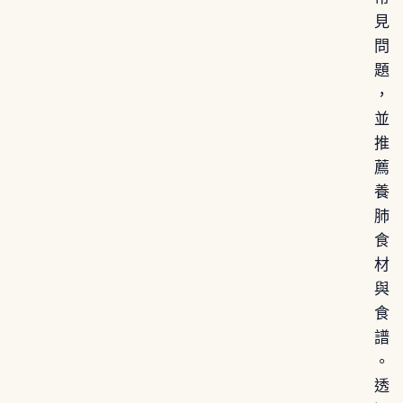
見
問
題
，
並
推
薦
養
肺
食
材
與
食
譜
。
透