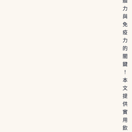
體
力
與
免
疫
力
的
關
鍵
！
本
文
提
供
實
用
飲