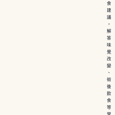
食
建
議
，
解
答
味
覺
改
變
、
術
後
飲
食
等
常