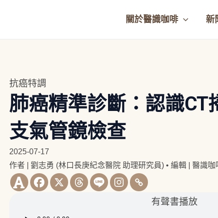
關於醫識咖啡
新
抗癌特調
肺癌精準診斷：認識CT
支氣管鏡檢查
2025-07-17
作者 | 劉志勇 (林口長庚紀念醫院 助理研究員)
•
編輯 | 醫識
有聲書播放