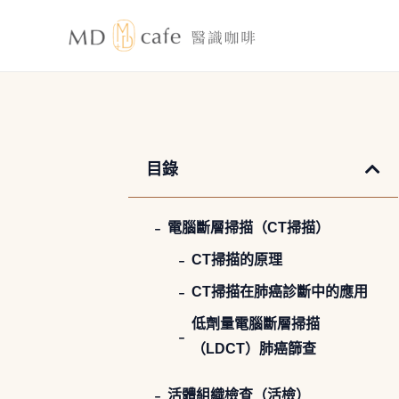
跳
至
主
要
內
容
目錄
電腦斷層掃描（CT掃描）
CT掃描的原理
CT掃描在肺癌診斷中的應用
低劑量電腦斷層掃描
（LDCT）肺癌篩查
活體組織檢查（活檢）