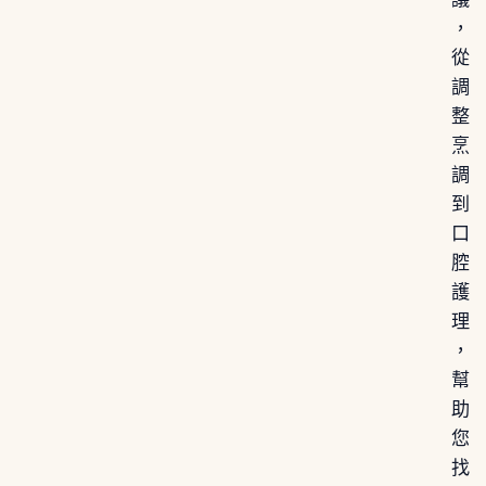
，
從
調
整
烹
調
到
口
腔
護
理
，
幫
助
您
找