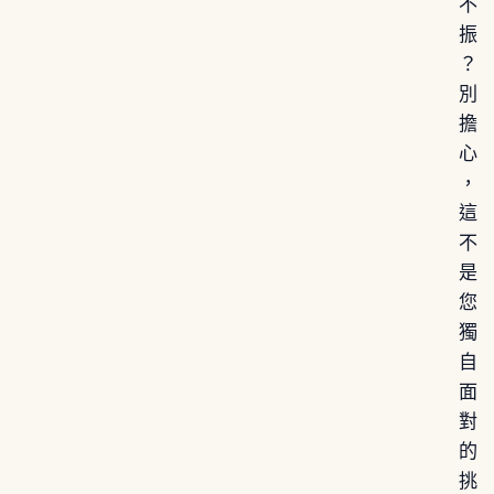
不
振
？
別
擔
心
，
這
不
是
您
獨
自
面
對
的
挑