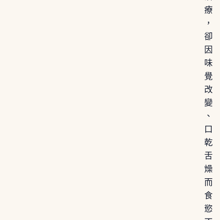
療
，
卻
因
味
覺
改
變
、
口
乾
舌
燥
而
食
慾