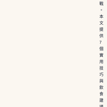
戰
。
本
文
提
供
7
個
實
用
技
巧
與
飲
食
建
議