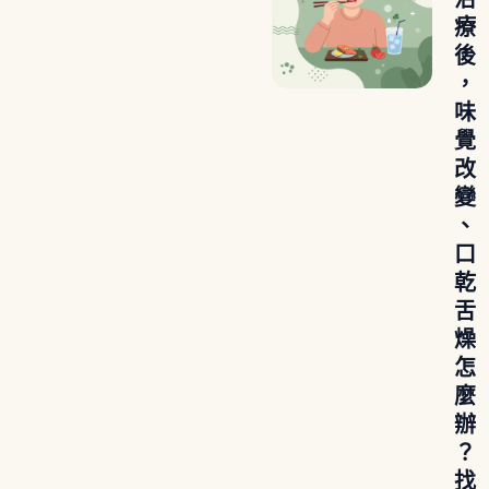
療
後
，
味
覺
改
變
、
口
乾
舌
燥
怎
麼
辦
？
找