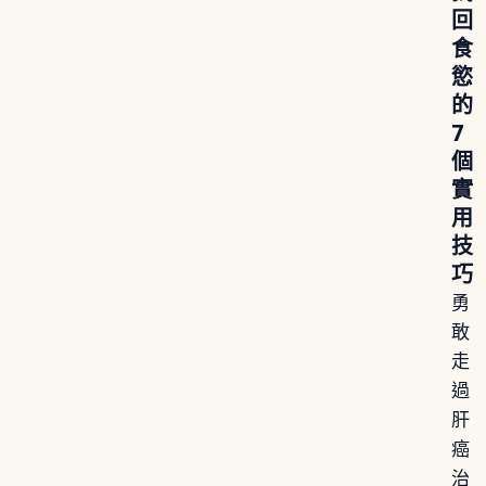
回
食
慾
的
7
個
實
用
技
巧
勇
敢
走
過
肝
癌
治