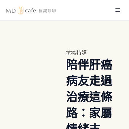
跳
Mai
至
主
Men
要
內
容
抗癌特調
陪伴肝癌
病友走過
治療這條
路：家屬