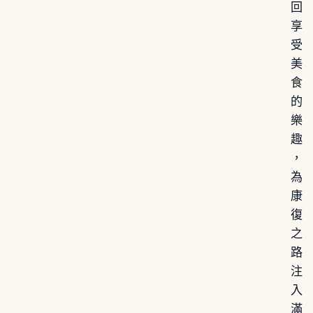
回
享
受
美
食
的
樂
趣
，
為
康
復
之
路
注
入
滿