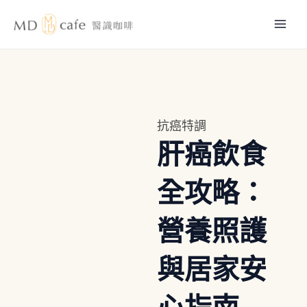
跳
Mai
至
主
Men
要
內
容
抗癌特調
肝癌飲食
全攻略：
營養照護
與居家安