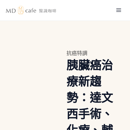
跳
Mai
至
主
Men
要
內
容
抗癌特調
胰臟癌治
療新趨
勢：達文
西手術、