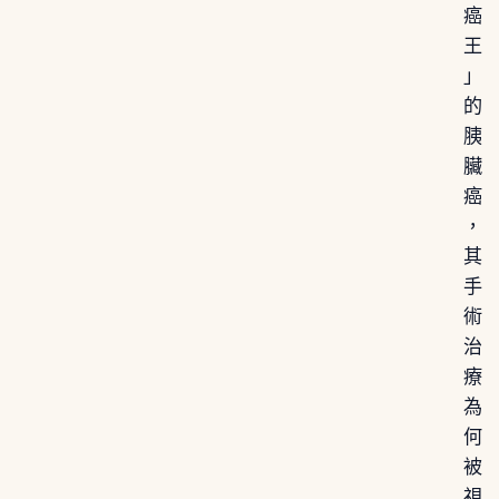
癌
王
」
的
胰
臟
癌
，
其
手
術
治
療
為
何
被
視