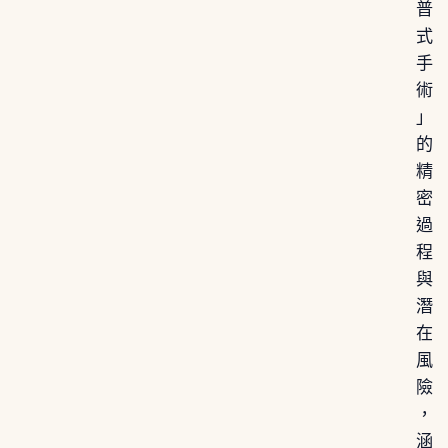
普
式
手
術
」
的
精
密
過
程
與
潛
在
風
險
，
涵