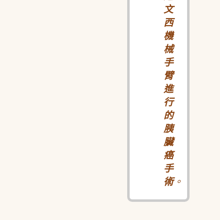
文
西
機
械
手
臂
進
行
的
胰
臟
癌
手
術
。