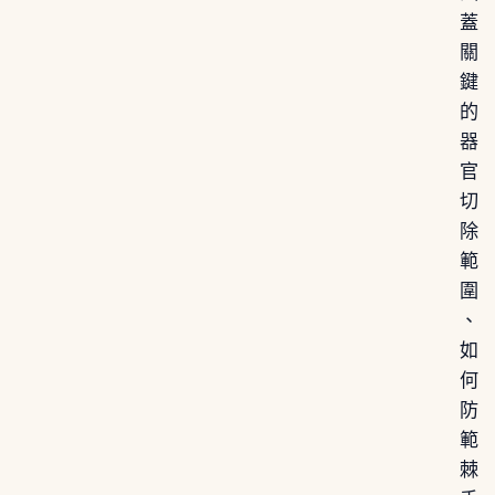
蓋
關
鍵
的
器
官
切
除
範
圍
、
如
何
防
範
棘