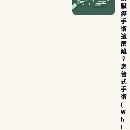
臟
癌
手
術
這
麼
難
？
惠
普
式
手
術
(
W
h
i