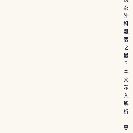
為
外
科
難
度
之
最
？
本
文
深
入
解
析
「
惠