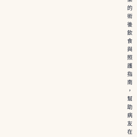
的
術
後
飲
食
與
照
護
指
南
，
幫
助
病
友
在