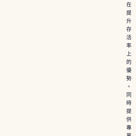
在
提
升
存
活
率
上
的
優
勢
。
同
時
提
供
專
業