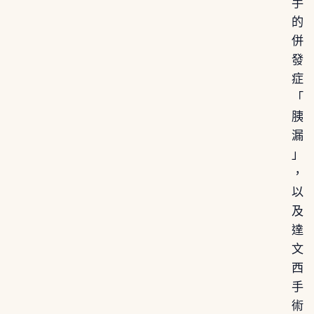
手
的
併
發
症
「
胰
漏
」
，
以
及
達
文
西
手
術