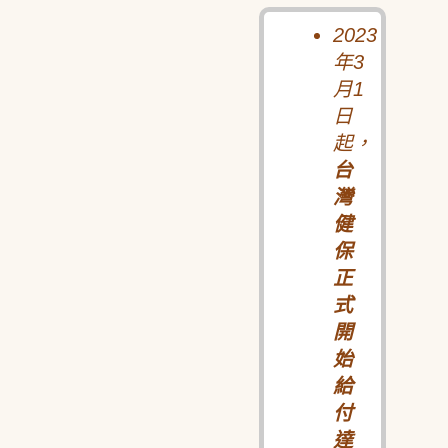
2023
年3
月1
日
起，
台
灣
健
保
正
式
開
始
給
付
達