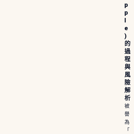
p
p
l
e
)
的
過
程
與
風
險
解
析
被
譽
為
「