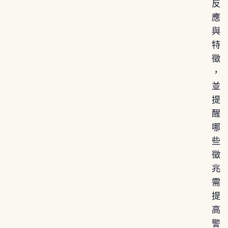
反
應
與
特
徵
，
並
提
醒
哪
些
徵
兆
需
提
高
警