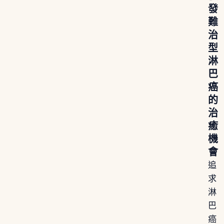
發
難
治
型
淋
巴
癌
的
治
癒
機
會
追
求
淋
巴
癌