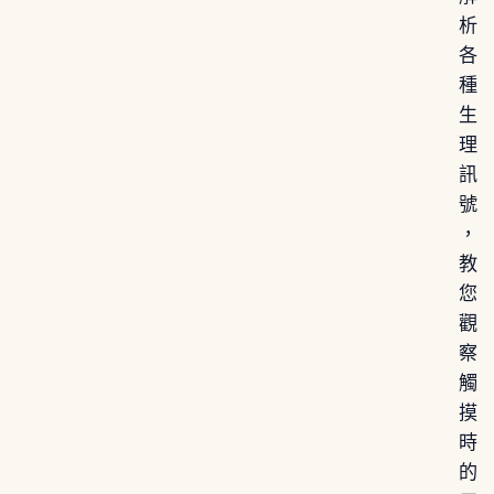
析
各
種
生
理
訊
號
，
教
您
觀
察
觸
摸
時
的