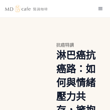
跳
Mai
至
主
Men
要
內
容
抗癌特調
淋巴癌抗
癌路：如
何與情緒
壓力共