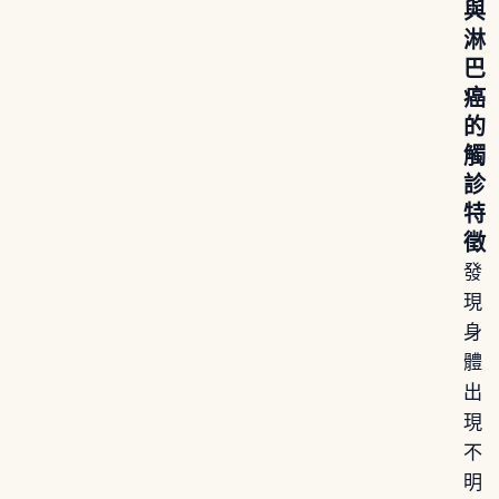
與
淋
巴
癌
的
觸
診
特
徵
發
現
身
體
出
現
不
明