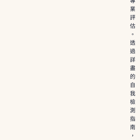
專
業
評
估
。
透
過
詳
盡
的
自
我
檢
測
指
南
，