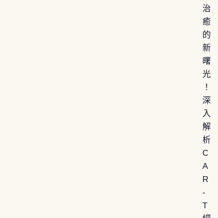
治
癒
的
新
曙
光
！
深
入
解
析
C
A
R
-
T