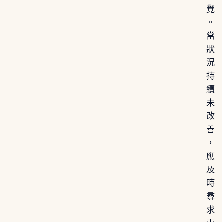
覺
。
當
狀
況
持
續
未
改
善
，
應
及
時
尋
求