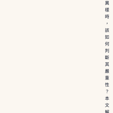
異
樣
時
，
該
如
何
判
斷
其
嚴
重
性
？
本
文
解