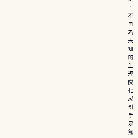
，
不
再
為
未
知
的
生
理
變
化
感
到
手
足
無