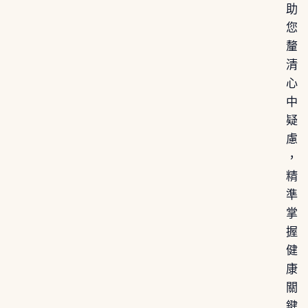
助
您
釐
清
心
中
疑
慮
，
精
準
掌
握
健
康
關
鍵