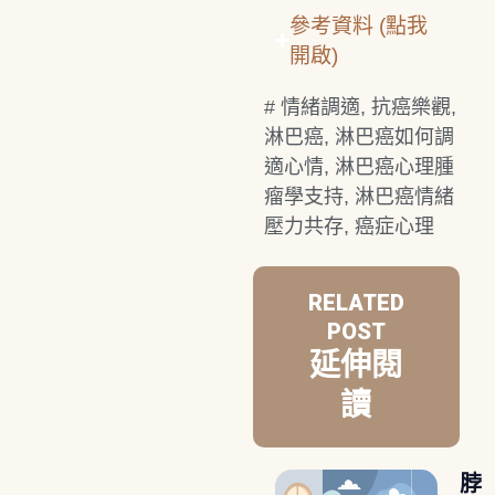
參考資料 (點我
開啟)
#
情緒調適
,
抗癌樂觀
,
淋巴癌
,
淋巴癌如何調
適心情
,
淋巴癌心理腫
瘤學支持
,
淋巴癌情緒
壓力共存
,
癌症心理
RELATED
POST
延伸閱
讀
脖