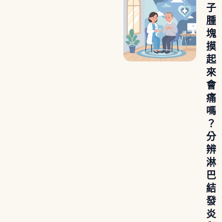
子
腫
塊
摸
起
來
會
痛
嗎
？
分
辨
淋
巴
結
發
炎