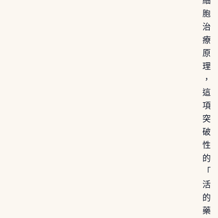
細
胞
治
療
原
理
，
這
項
突
破
性
的
「
活
的
藥