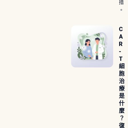
措
。
C
A
R
-
T
細
胞
治
療
是
什
麼
？
復