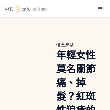
跳
Mai
至
主
Men
要
內
容
慢煮奶茶
年輕女性
莫名關節
痛、掉
髮？紅斑