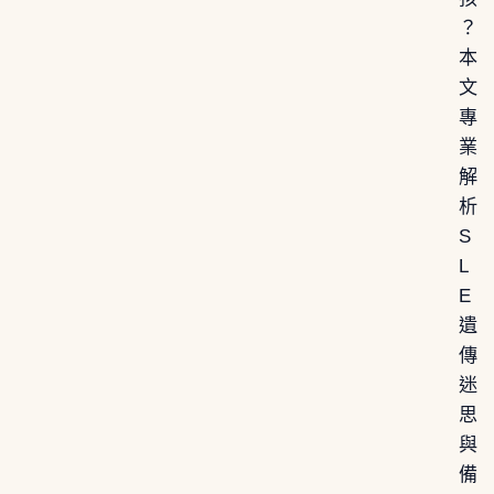
？
本
文
專
業
解
析
S
L
E
遺
傳
迷
思
與
備