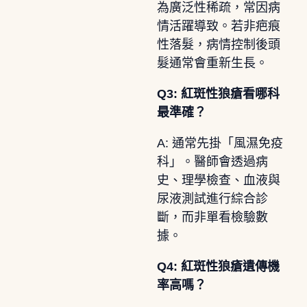
為廣泛性稀疏，常因病
情活躍導致。若非疤痕
性落髮，病情控制後頭
髮通常會重新生長。
Q3: 紅斑性狼瘡看哪科
最準確？
A: 通常先掛「風濕免疫
科」。醫師會透過病
史、理學檢查、血液與
尿液測試進行綜合診
斷，而非單看檢驗數
據。
Q4: 紅斑性狼瘡遺傳機
率高嗎？