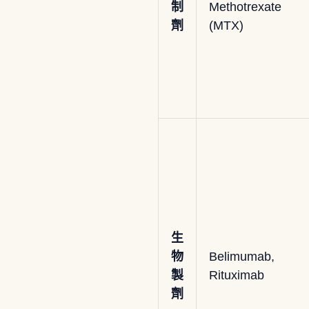
制
Methotrexate
劑
(MTX)
生
物
Belimumab,
製
Rituximab
劑