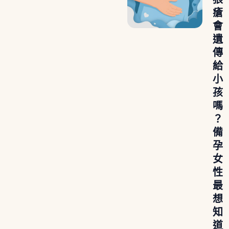
瘡
會
遺
傳
給
小
孩
嗎
？
備
孕
女
性
最
想
知
道