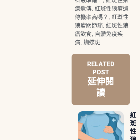
科最準確？
,
紅斑性狼
瘡遺傳
,
紅斑性狼瘡遺
傳機率高嗎？
,
紅斑性
狼瘡關節痛
,
紅斑性狼
瘡飲食
,
自體免疫疾
病
,
蝴蝶斑
RELATED
POST
延伸閱
讀
紅
斑
性
狼