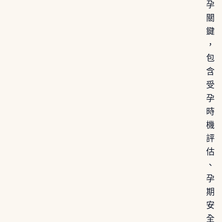
孕
關
鍵
，
包
含
受
孕
時
機
評
估
、
孕
期
安
全