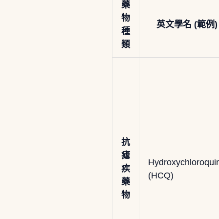
藥
物
英文學名 (範例)
種
類
抗
瘧
Hydroxychloroqui
疾
(HCQ)
藥
物