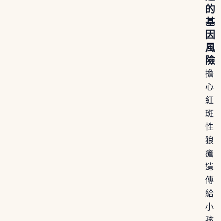
的
基
因
風
險
擔
心
紅
斑
性
狼
瘡
遺
傳
給
小
孩