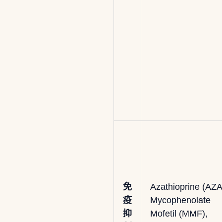
免
Azathioprine (AZA
疫
Mycophenolate
抑
Mofetil (MMF),