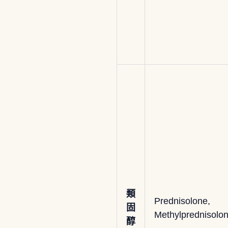
類
Prednisolone,
固
Methylprednisolo
醇