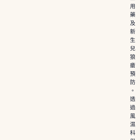
用
藥
及
新
生
兒
狼
瘡
預
防
。
透
過
風
濕
科