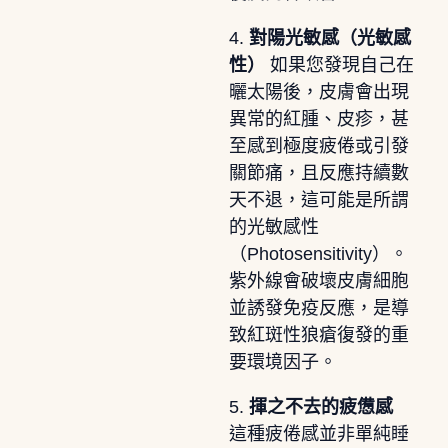
4.
對陽光敏感（光敏感
性）
如果您發現自己在
曬太陽後，皮膚會出現
異常的紅腫、皮疹，甚
至感到極度疲倦或引發
關節痛，且反應持續數
天不退，這可能是所謂
的光敏感性
（Photosensitivity）。
紫外線會破壞皮膚細胞
並誘發免疫反應，是導
致紅斑性狼瘡復發的重
要環境因子。
5.
揮之不去的疲憊感
這種疲倦感並非單純睡