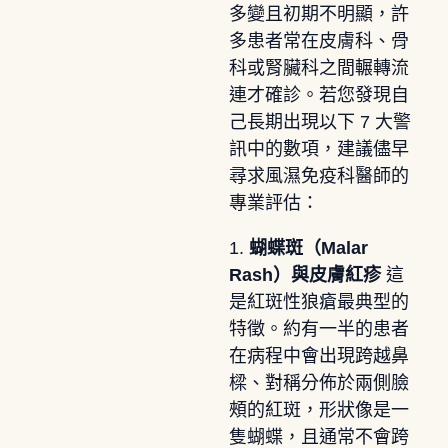
多變且初期不明顯，許
多患者常在皮膚科、骨
科或腎臟科之間輾轉流
連才確診。若您發現自
己長期出現以下 7 大警
訊中的數項，建議儘早
尋求風濕免疫科醫師的
專業評估：
1.
蝴蝶斑（Malar
Rash）與皮膚紅疹
這
是紅斑性狼瘡最典型的
特徵。約有一半的患者
在病程中會出現跨越鼻
樑、對稱分佈於兩側臉
頰的紅斑，形狀像是一
隻蝴蝶，且通常不會跨