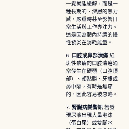
一覺就能緩解，而是一
種長期的、深層的無力
感，嚴重時甚至影響日
常生活與工作專注力。
這是因為體內持續的慢
性發炎在消耗能量。
6.
口腔或鼻部潰瘍
紅
斑性狼瘡的口腔潰瘍通
常發生在硬顎（口腔頂
部）、頰黏膜、牙齦或
鼻中隔，有時是無痛
的，因此容易被忽略。
7.
腎臟病變警訊
若發
現尿液出現大量泡沫
（蛋白尿）或雙腳水