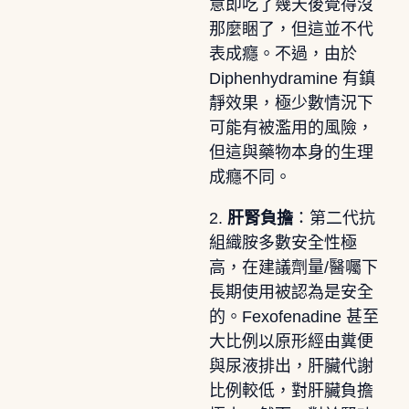
意即吃了幾天後覺得沒
那麼睏了，但這並不代
表成癮。不過，由於
Diphenhydramine 有鎮
靜效果，極少數情況下
可能有被濫用的風險，
但這與藥物本身的生理
成癮不同。
2.
肝腎負擔
：第二代抗
組織胺多數安全性極
高，在建議劑量/醫囑下
長期使用被認為是安全
的。Fexofenadine 甚至
大比例以原形經由糞便
與尿液排出，肝臟代謝
比例較低，對肝臟負擔