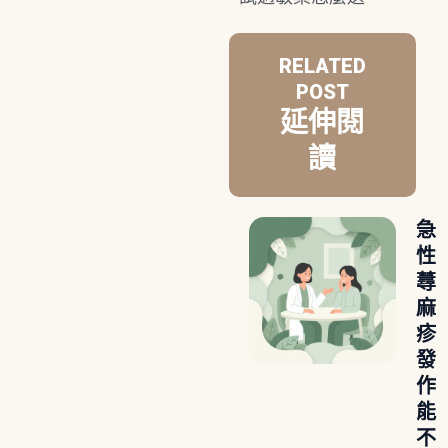
RELATED
POST
延伸閱
讀
急
性
蕁
麻
疹
發
作
能
不