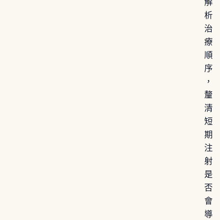
解
析
治
療
順
序
，
釐
清
短
期
注
射
是
否
會
導