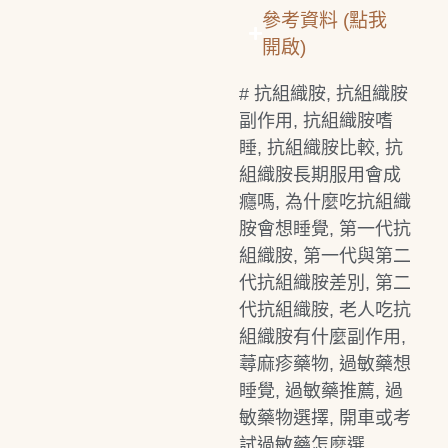
參考資料 (點我
開啟)
#
抗組織胺
,
抗組織胺
副作用
,
抗組織胺嗜
睡
,
抗組織胺比較
,
抗
組織胺長期服用會成
癮嗎
,
為什麼吃抗組織
胺會想睡覺
,
第一代抗
組織胺
,
第一代與第二
代抗組織胺差別
,
第二
代抗組織胺
,
老人吃抗
組織胺有什麼副作用
,
蕁麻疹藥物
,
過敏藥想
睡覺
,
過敏藥推薦
,
過
敏藥物選擇
,
開車或考
試過敏藥怎麼選