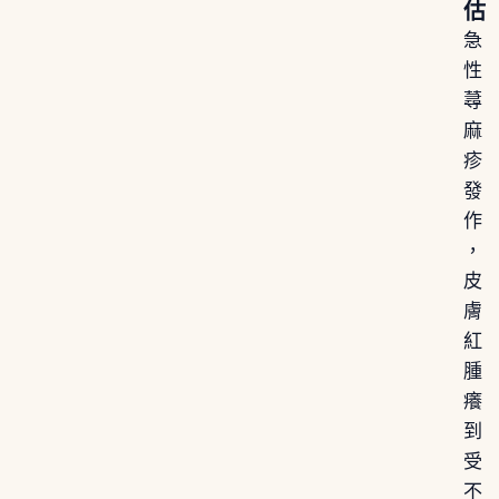
估
急
性
蕁
麻
疹
發
作
，
皮
膚
紅
腫
癢
到
受
不