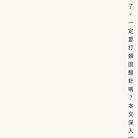
了
，
一
定
要
打
類
固
醇
針
嗎
？
本
文
深
入