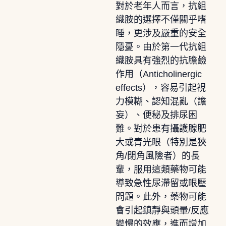
對於老年人而言，抗組
織胺的選擇不僅關乎嗜
睡，更涉及嚴重的安全
隱憂。由於第一代抗組
織胺具有強烈的抗膽鹼
作用（Anticholinergic
effects），容易引起視
力模糊、認知混亂（譫
妄）、便秘及排尿困
難。對於患有攝護腺肥
大或青光眼（特別是狹
角/閉角風險者）的長
輩，服用這類藥物可能
導致急性尿滯留或眼壓
問題。此外，藥物可能
會引起鎮靜與頭暈/反應
變慢的效應，進而增加