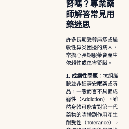
腎嗎？專業藥
師解答常見用
藥迷思
許多長期受蕁麻疹或過
敏性鼻炎困擾的病人，
常擔心長期服藥會產生
依賴性或傷害腎臟。
1.
成癮性問題
：抗組織
胺並非鎮靜安眠藥或毒
品，一般而言不具備成
癮性（Addiction）。雖
然身體可能會對第一代
藥物的嗜睡副作用產生
耐受性（Tolerance），