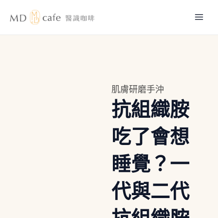
跳
Mai
至
主
Men
要
內
容
肌膚研磨手沖
抗組織胺
吃了會想
睡覺？一
代與二代