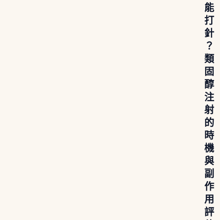
能
打
針
？
類
固
醇
注
射
的
時
機
與
副
作
用
評