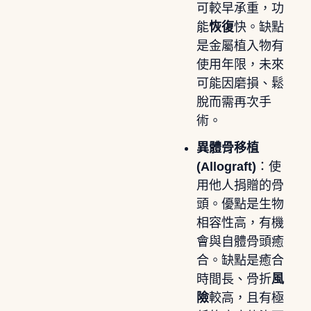
可較早承重，功
能
恢復
快。缺點
是金屬植入物有
使用年限，未來
可能因磨損、鬆
脫而需再次手
術。
異體骨移植
(Allograft)
：使
用他人捐贈的骨
頭。優點是生物
相容性高，有機
會與自體骨頭癒
合。缺點是癒合
時間長、骨折
風
險
較高，且有極