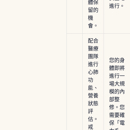
體保
進行。
留的
機
會。
配合
醫療
團隊
您的身
進行
體即將
心肺
進行一
功
場大規
能、
模的內
營養
部整
狀態
修。您
評
需要確
估。
保「電
戒