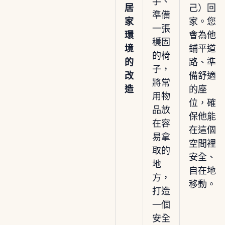
手、
居
己）回
準備
家
家。您
一張
環
會為他
穩固
境
鋪平道
的椅
的
路、準
子，
改
備舒適
將常
造
的座
用物
位，確
品放
保他能
在容
在這個
易拿
空間裡
取的
安全、
地
自在地
方，
移動。
打造
一個
安全