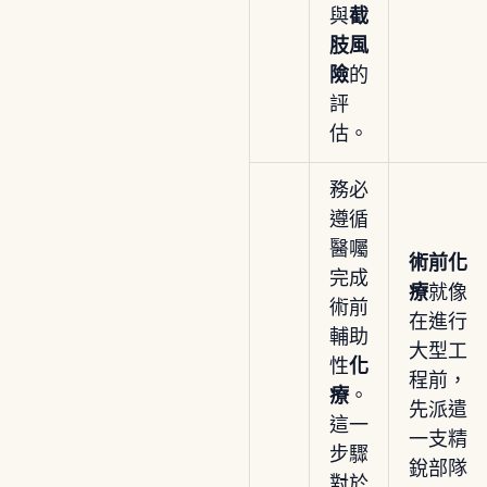
與
截
肢風
險
的
評
估。
務必
遵循
醫囑
術前化
完成
療
就像
術前
在進行
輔助
大型工
性
化
程前，
療
。
先派遣
這一
一支精
步驟
銳部隊
對於