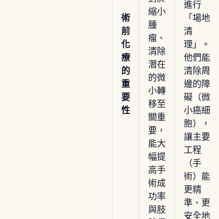
進行
縮小
術
「場地
腫
前
清
瘤、
化
理」。
清除
療
他們能
潛在
的
清除周
的微
重
邊的障
小轉
要
礙（微
移至
性
小癌細
關重
胞），
要，
讓主要
能大
工程
幅提
（手
高手
術）能
術成
更精
功率
準、更
與肢
安全地