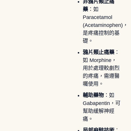
非鴉片類止痛
藥
：如
Paracetamol
(Acetaminophen)，
是疼痛控制的基
礎。
鴉片類止痛藥
：
如 Morphine，
用於處理較劇烈
的疼痛，需遵醫
囑使用。
輔助藥物
：如
Gabapentin，可
幫助緩解神經
痛。
局部麻醉技術
：