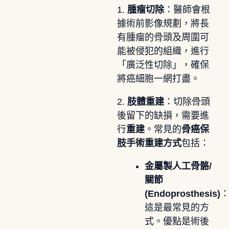
1.
腫瘤切除
：醫師會根
據術前影像規劃，將長
有腫瘤的骨頭及周圍可
能被侵犯的組織，進行
「廣泛性切除」，確保
將癌細胞一網打盡。
2.
肢體重建
：切除骨頭
後留下的缺損，需要進
行
重建
。常見的
骨癌保
肢手術重建方式
包括：
金屬製人工骨骼/
關節
(Endoprosthesis)
這是最常見的方
式。優點是術後