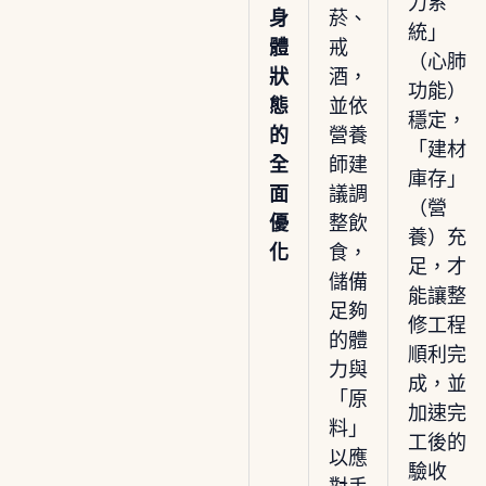
力系
身
菸、
統」
體
戒
（心肺
狀
酒，
功能）
態
並依
穩定，
的
營養
「建材
全
師建
庫存」
面
議調
（營
優
整飲
養）充
化
食，
足，才
儲備
能讓整
足夠
修工程
的體
順利完
力與
成，並
「原
加速完
料」
工後的
以應
驗收