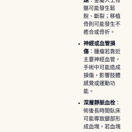
題
：金屬人工骨
骼可能發生鬆
脫、斷裂；移植
骨則可能發生不
癒合或骨折。
神經或血管損
傷
：腫瘤若靠近
主要神經血管，
手術中可能造成
損傷，影響肢體
感覺或運動功
能。
深層靜脈血栓
：
術後長時間臥床
可能導致腿部形
成血塊，若血塊