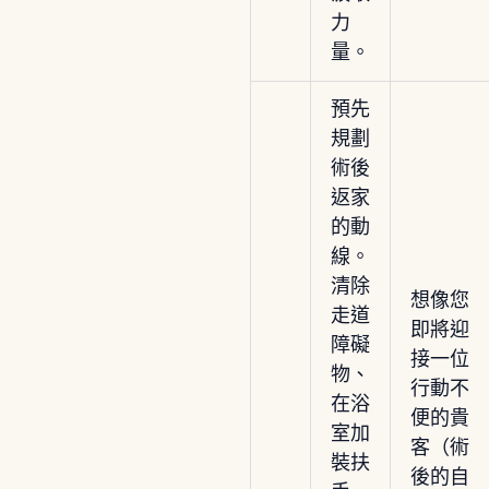
力
量。
預先
規劃
術後
返家
的動
線。
清除
想像您
走道
即將迎
障礙
接一位
物、
行動不
在浴
便的貴
室加
客（術
裝扶
後的自