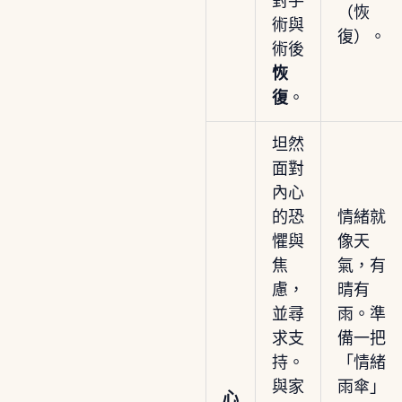
對手
（恢
術與
復）。
術後
恢
復
。
坦然
面對
內心
的恐
情緒就
懼與
像天
焦
氣，有
慮，
晴有
並尋
雨。準
求支
備一把
持。
「情緒
與家
雨傘」
心