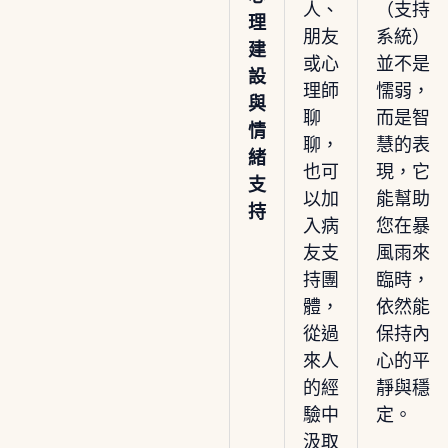
人、
（支持
理
朋友
系統）
建
或心
並不是
設
理師
懦弱，
與
聊
而是智
情
聊，
慧的表
緒
也可
現，它
支
以加
能幫助
持
入病
您在暴
友支
風雨來
持團
臨時，
體，
依然能
從過
保持內
來人
心的平
的經
靜與穩
驗中
定。
汲取