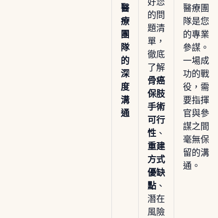
好您
醫
醫療團
的問
療
隊是您
題清
團
的專業
單，
隊
參謀。
徹底
的
一場成
了解
深
功的戰
骨癌
度
役，需
保肢
溝
要指揮
手術
通
官與參
可行
謀之間
性
、
毫無保
重建
留的溝
方式
通。
優缺
點
、
潛在
風險