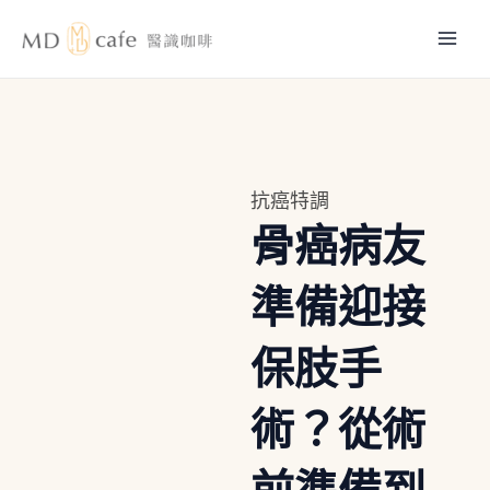
跳
Mai
至
主
Men
要
內
容
抗癌特調
骨癌病友
準備迎接
保肢手
術？從術