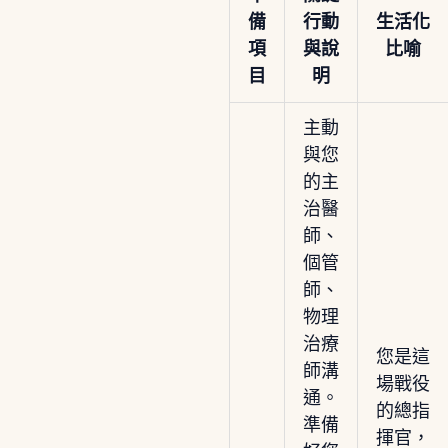
備
行動
生活化
項
與說
比喻
目
明
主動
與您
的主
治醫
師、
個管
師、
物理
治療
您是這
師溝
場戰役
通。
的總指
準備
揮官，