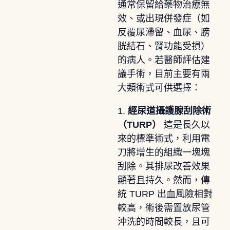
通常保留給藥物治療無
效、或出現併發症（如
反覆尿滯留、血尿、膀
胱結石、腎功能受損）
的病人。若醫師評估建
議手術，目前主要有兩
大類術式可供選擇：
1.
經尿道攝護腺刮除術
（TURP）
這是長久以
來的標準術式，利用電
刀將增生的組織一塊塊
刮除。其排尿改善效果
顯著且持久。然而，傳
統 TURP 出血風險相對
較高，術後需置放尿管
沖洗的時間較長，且可