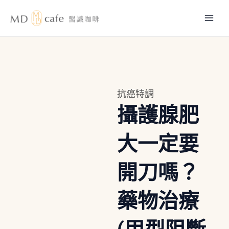
跳
Mai
至
主
Men
要
內
容
抗癌特調
攝護腺肥
大一定要
開刀嗎？
藥物治療