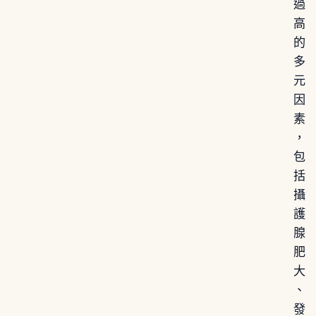
過
高
的
多
元
因
素
，
包
括
攝
護
腺
肥
大
、
發