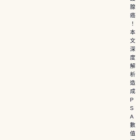
腺
癌
！
本
文
深
度
解
析
造
成
P
S
A
數
值