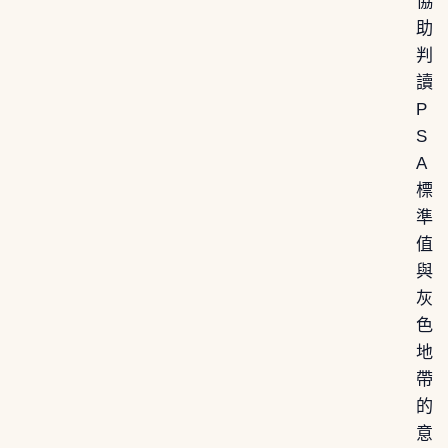
協
助
判
讀
P
S
A
標
準
值
與
灰
色
地
帶
的
意