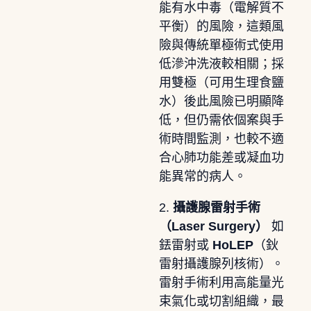
能有水中毒（電解質不
平衡）的風險，這類風
險與傳統單極術式使用
低滲沖洗液較相關；採
用雙極（可用生理食鹽
水）後此風險已明顯降
低，但仍需依個案與手
術時間監測，也較不適
合心肺功能差或凝血功
能異常的病人。
2.
攝護腺雷射手術
（Laser Surgery）
如
銩雷射或
HoLEP
（鈥
雷射攝護腺列核術）。
雷射手術利用高能量光
束氣化或切割組織，最