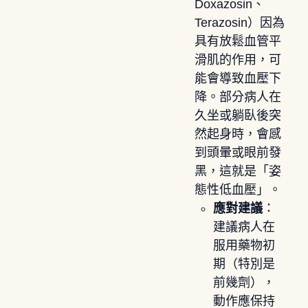
Doxazosin、
Terazosin）因為
具有放鬆血管平
滑肌的作用，可
能會導致血壓下
降。部分病人在
久坐或躺臥後突
然起身時，會感
到頭暈或眼前發
黑，這就是「姿
態性低血壓」。
應對建議
：
建議病人在
服用藥物初
期（特別是
前幾劑），
動作應保持