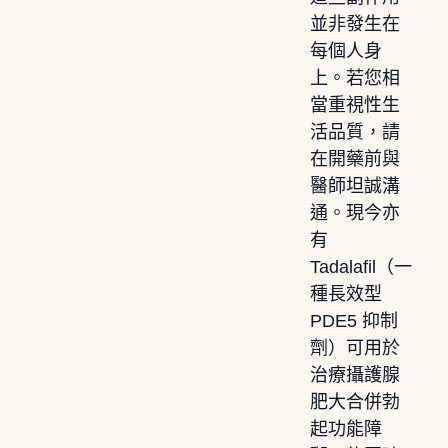
並非發生在
每個人身
上。若您相
當重視性生
活品質，請
在開藥前與
醫師坦誠溝
通。現今亦
有
Tadalafil（一
種長效型
PDE5 抑制
劑）可用於
治療攝護腺
肥大合併勃
起功能障