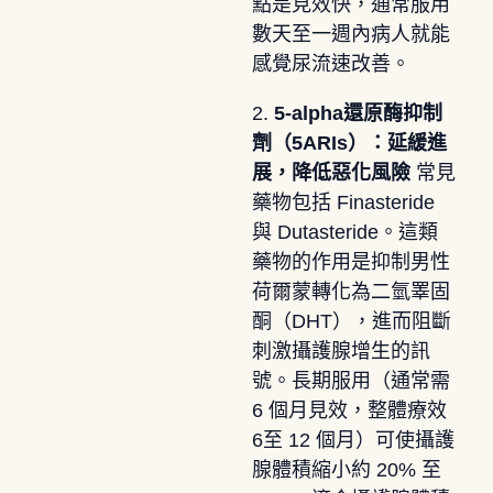
點是見效快，通常服用
數天至一週內病人就能
感覺尿流速改善。
2.
5-alpha還原酶抑制
劑（5ARIs）：延緩進
展，降低惡化風險
常見
藥物包括 Finasteride
與 Dutasteride。這類
藥物的作用是抑制男性
荷爾蒙轉化為二氫睪固
酮（DHT），進而阻斷
刺激攝護腺增生的訊
號。長期服用（通常需
6 個月見效，整體療效
6至 12 個月）可使攝護
腺體積縮小約 20% 至