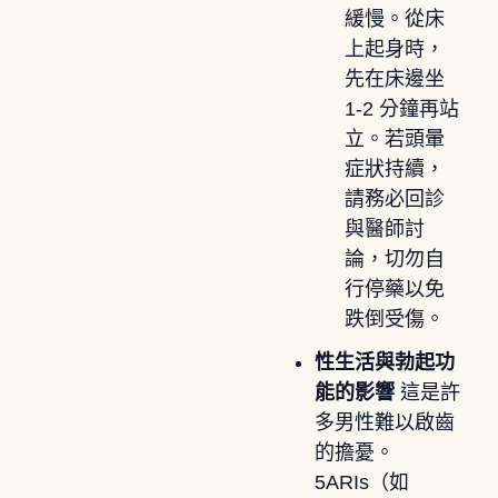
緩慢。從床
上起身時，
先在床邊坐
1-2 分鐘再站
立。若頭暈
症狀持續，
請務必回診
與醫師討
論，切勿自
行停藥以免
跌倒受傷。
性生活與勃起功
能的影響
這是許
多男性難以啟齒
的擔憂。
5ARIs（如