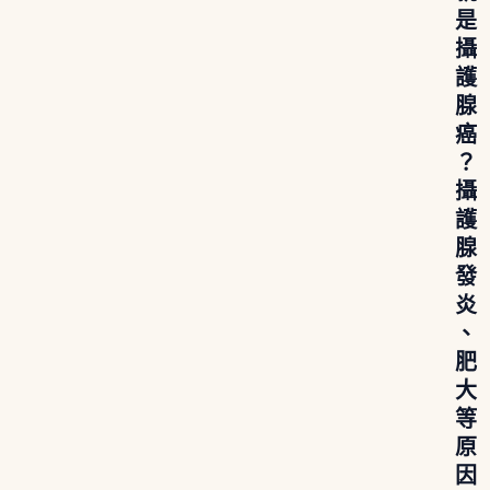
是
攝
護
腺
癌
？
攝
護
腺
發
炎
、
肥
大
等
原
因