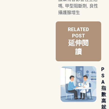
嗎
,
甲型阻斷劑
,
良性
攝護腺增生
RELATED
POST
延伸閱
讀
P
S
A
指
數
高
就