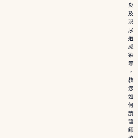
炎
及
泌
尿
道
感
染
等
。
教
您
如
何
請
醫
師