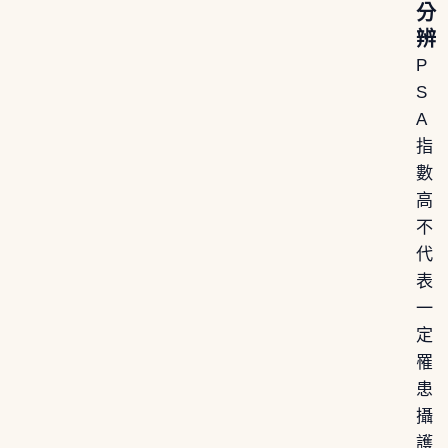
分
辨
P
S
A
指
數
高
不
代
表
一
定
罹
患
攝
護