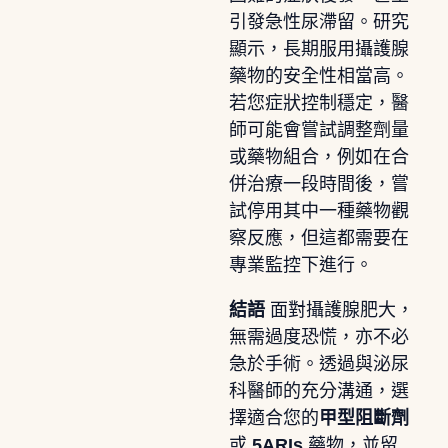
引發急性尿滯留。研究
顯示，長期服用攝護腺
藥物的安全性相當高。
若您症狀控制穩定，醫
師可能會嘗試調整劑量
或藥物組合，例如在合
併治療一段時間後，嘗
試停用其中一種藥物觀
察反應，但這都需要在
專業監控下進行。
結語
面對攝護腺肥大，
無需過度恐慌，亦不必
急於手術。透過與泌尿
科醫師的充分溝通，選
擇適合您的
甲型阻斷劑
或
5ARIs
藥物，並留