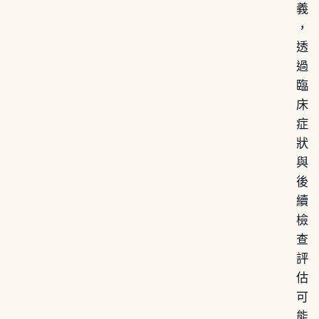
義
，
透
過
臨
床
症
狀
與
後
續
檢
查
評
估
可
能