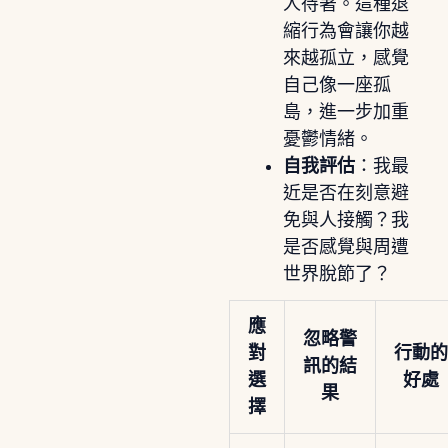
人待著。這種退
縮行為會讓你越
來越孤立，感覺
自己像一座孤
島，進一步加重
憂鬱情緒。
自我評估
：我最
近是否在刻意避
免與人接觸？我
是否感覺與周遭
世界脫節了？
應
忽略警
對
行動的
訊的結
選
好處
果
擇