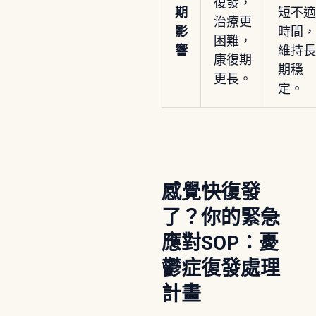
復發，
期
短不適
治療更
影
時間，
困難，
響
維持長
康復期
期穩
更長。
定。
感覺快復發
了？你的緊急
應對SOP：憂
鬱症復發處理
計畫