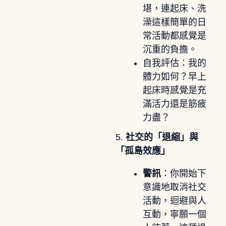
堪，連起床、洗
澡這樣簡單的日
常活動都感覺是
沉重的負擔。
自我評估：我的
體力如何？早上
起床時感覺是充
滿活力還是筋疲
力盡？
5.
社交的「退縮」與
「孤島效應」
警訊
：你開始下
意識地取消社交
活動，迴避與人
互動，寧願一個