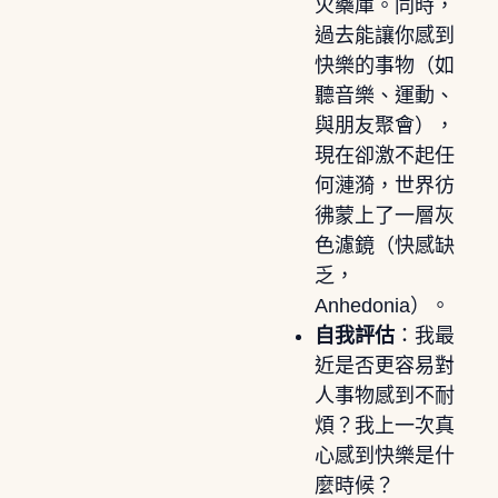
火藥庫。同時，
過去能讓你感到
快樂的事物（如
聽音樂、運動、
與朋友聚會），
現在卻激不起任
何漣漪，世界彷
彿蒙上了一層灰
色濾鏡（快感缺
乏，
Anhedonia）。
自我評估
：我最
近是否更容易對
人事物感到不耐
煩？我上一次真
心感到快樂是什
麼時候？