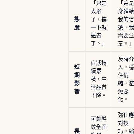
「只是
「這是
太累
身體給
態
了，撐
我的信
度
一下就
號，我
過去
需要注
了。」
意。」
及時介
症狀持
短
入，穩
續累
期
住情
積，生
影
緒，避
活品質
響
免惡
下降。
化。
強化應
可能導
對技
致全面
長
巧，縮