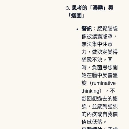
3.
思考的「濃霧」與
「迴圈」
警訊
：感覺腦袋
像被濃霧籠罩，
無法集中注意
力，做決定變得
猶豫不決。同
時，負面思想開
始在腦中反覆盤
旋（ruminative
thinking），不
斷回想過去的錯
誤，並感到強烈
的內疚或自我價
值感低落。