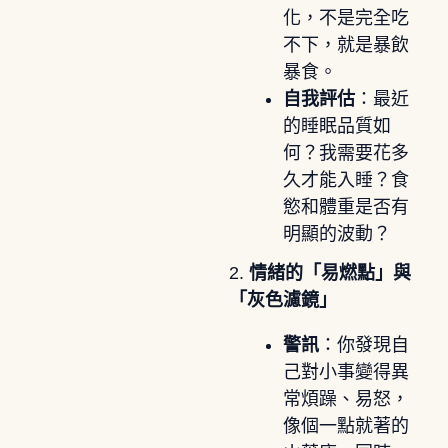
化，不是完全吃
不下，就是暴飲
暴食。
自我評估
：最近
的睡眠品質如
何？我需要花多
久才能入睡？食
慾和體重是否有
明顯的波動？
2.
情緒的「易燃點」與
「灰色濾鏡」
警訊
：你發現自
己對小事變得異
常煩躁、易怒，
像個一點就著的