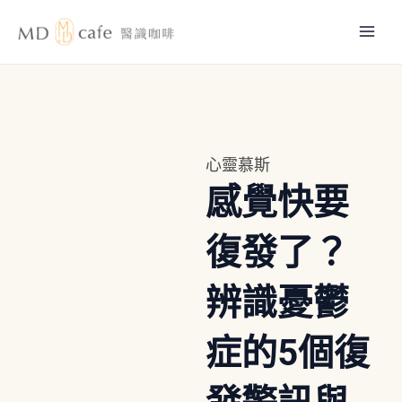
跳
Mai
至
主
Men
要
內
容
心靈慕斯
感覺快要
復發了？
辨識憂鬱
症的5個復