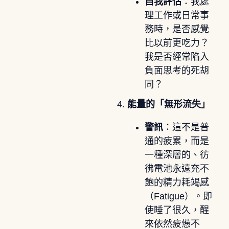
自我評估
：我處
理工作或日常事
務時，是否感覺
比以前更吃力？
我是否經常陷入
負面思考的死胡
同？
4.
能量的「無形流失」
警訊
：這不是普
通的疲累，而是
一種深層的、彷
彿電池永遠充不
飽的精力耗竭感
（Fatigue）。即
使睡了很久，醒
來依然疲憊不