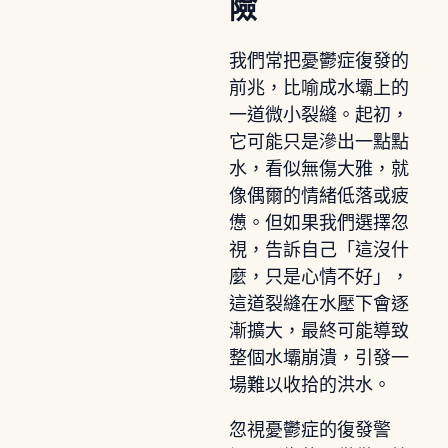
險
我們常把憂鬱症復發的
前兆，比喻成水壩上的
一道微小裂縫。起初，
它可能只是滲出一點點
水，看似無傷大雅，就
像偶爾的情緒低落或疲
憊。但如果我們選擇忽
視，告訴自己「這沒什
麼，只是心情不好」，
這道裂縫在水壓下會逐
漸擴大，最終可能導致
整個水壩崩潰，引發一
場難以收拾的洪水。
忽視憂鬱症的復發警