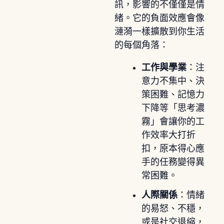
訊，影響的不僅僅是情
緒。它的負面效應會像
漣漪一樣擴散到你生活
的每個角落：
工作與學業
：注
意力不集中、決
策困難、記憶力
下降等「思考濃
霧」會讓你的工
作效率大打折
扣，原本得心應
手的任務變得異
常困難。
人際關係
：情緒
的易怒、不穩，
或是社交退縮，