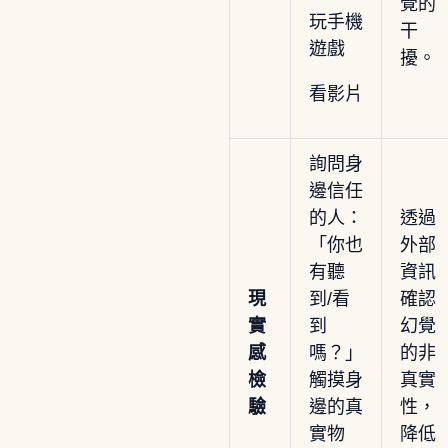
覺的
玩手機
干
遊戲
擾。
看影片
詢問身
邊信任
的人：
透過
「你也
外部
有聽
資訊
現
到/看
確認
實
到
幻覺
感
嗎？」
的非
檢
觸摸身
真實
驗
邊的真
性，
實物
降低