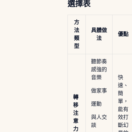
選擇表
方
法
具體做
優點
類
法
型
聽節奏
感強的
音樂
快
速、
做家事
簡
轉
單，
運動
移
能有
注
與人交
效打
意
談
斷幻
力