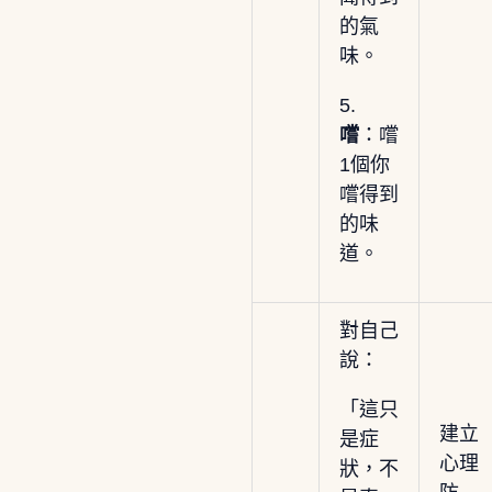
的氣
味。
5.
嚐
：嚐
1個你
嚐得到
的味
道。
對自己
說：
「這只
建立
是症
心理
狀，不