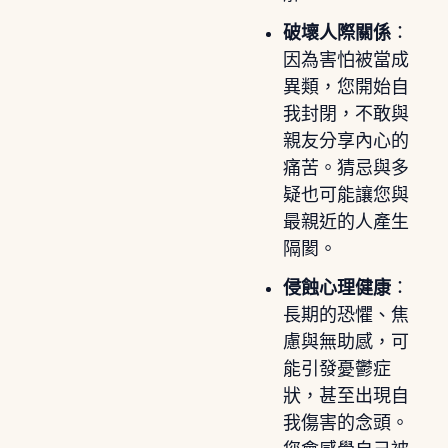
破壞人際關係
：
因為害怕被當成
異類，您開始自
我封閉，不敢與
親友分享內心的
痛苦。猜忌與多
疑也可能讓您與
最親近的人產生
隔閡。
侵蝕心理健康
：
長期的恐懼、焦
慮與無助感，可
能引發憂鬱症
狀，甚至出現自
我傷害的念頭。