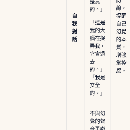
防
是真
線，
的。」
自
提醒
「這是
我
自己
我的大
對
幻覺
腦在捉
話
的本
弄我，
質，
它會過
增強
去
掌控
的。」
感。
「我是
安全
的。」
不與幻
覺的聲
音爭辯