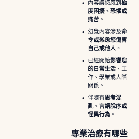
內容讓您感到
極
度困擾、恐懼或
痛苦
。
幻覺內容涉及
命
令或慫恿您傷害
自己或他人
。
已經開始
影響您
的日常生活
、工
作、學業或人際
關係。
伴隨有
思考混
亂、言語脫序或
怪異行為
。
專業治療有哪些