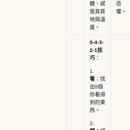
體，感
恐
受其質
懼。
地與溫
度。
5-4-3-
2-1技
巧
：
1.
看
：找
出5個
你看得
到的東
西。
2.