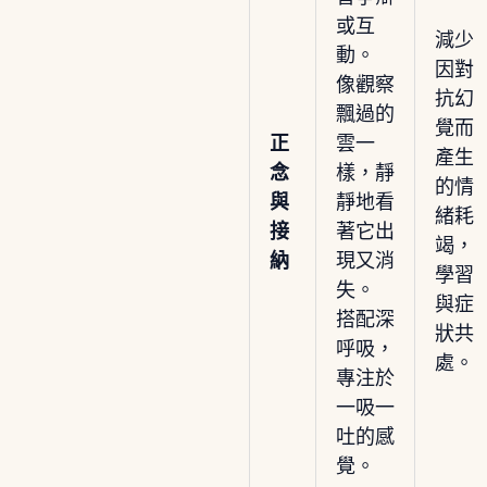
或互
減少
動。
因對
像觀察
抗幻
飄過的
覺而
正
雲一
產生
念
樣，靜
的情
與
靜地看
緒耗
接
著它出
竭，
納
現又消
學習
失。
與症
搭配深
狀共
呼吸，
處。
專注於
一吸一
吐的感
覺。