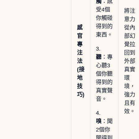
觸
：感
受4個
將注
你觸碰
意力
得到的
感
從內
東西。
官
部幻
專
覺拉
3.
注
回到
聽
：專
法
外部
心聽3
(接
真實
個你聽
地
環
得到的
技
境，
真實聲
巧)
強力
音。
且有
效。
4.
嗅
：聞
2個你
聞得到