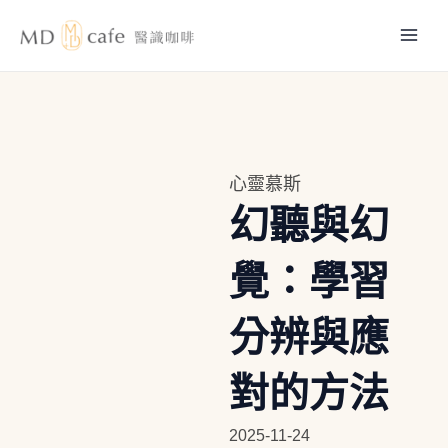
跳
Mai
至
主
Men
要
內
容
心靈慕斯
幻聽與幻
覺：學習
分辨與應
對的方法
2025-11-24