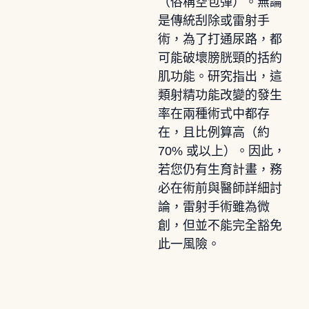
（俗稱空包彈）。無論
是傳統刮除或雷射手
術，為了打通尿路，都
可能破壞膀胱頸的括約
肌功能。研究指出，這
類射精功能改變的發生
率在兩種術式中都存
在，且比例算高（約
70% 或以上）。因此，
若您仍有生育計畫，務
必在術前與醫師詳細討
論，雷射手術雖為微
創，但並不能完全豁免
此一風險。