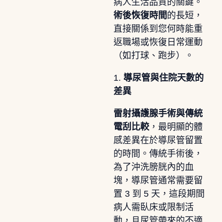
病人生活品質的關鍵。
術後恢復時間
的長短，
直接關係到您何時能重
返職場或恢復日常運動
（如打球、跑步）。
1.
導尿管與住院天數的
差異
雷射攝護腺手術與傳統
電刮比較
，最明顯的體
感差異在於導尿管留置
的時間。傳統手術後，
為了沖洗膀胱內的血
塊，導尿管通常需要留
置 3 到 5 天，這段期間
病人需臥床或限制活
動，且尿管帶來的不適