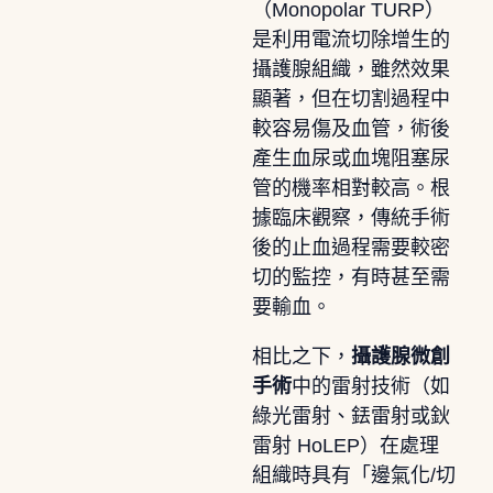
（Monopolar TURP）
是利用電流切除增生的
攝護腺組織，雖然效果
顯著，但在切割過程中
較容易傷及血管，術後
產生血尿或血塊阻塞尿
管的機率相對較高。根
據臨床觀察，傳統手術
後的止血過程需要較密
切的監控，有時甚至需
要輸血。
相比之下，
攝護腺微創
手術
中的雷射技術（如
綠光雷射、銩雷射或鈥
雷射 HoLEP）在處理
組織時具有「邊氣化/切