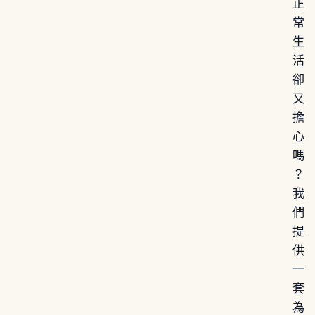
正
常
生
活
卻
又
擔
心
嗎
？
我
們
提
供
一
套
為