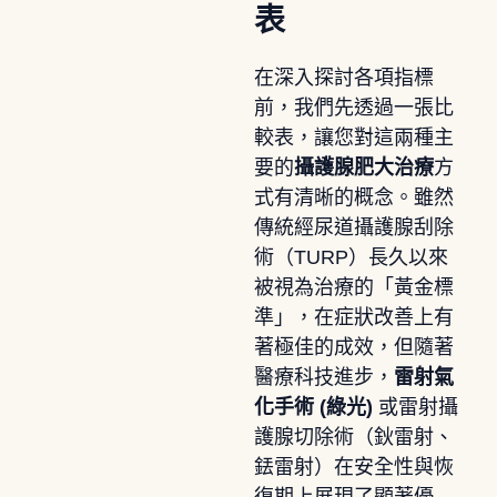
表
在深入探討各項指標
前，我們先透過一張比
較表，讓您對這兩種主
要的
攝護腺肥大治療
方
式有清晰的概念。雖然
傳統經尿道攝護腺刮除
術（TURP）長久以來
被視為治療的「黃金標
準」，在症狀改善上有
著極佳的成效，但隨著
醫療科技進步，
雷射氣
化手術 (綠光)
或雷射攝
護腺切除術（鈥雷射、
銩雷射）在安全性與恢
復期上展現了顯著優