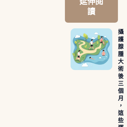
延伸閱
讀
攝
護
腺
腫
大
術
後
三
個
月
，
這
些