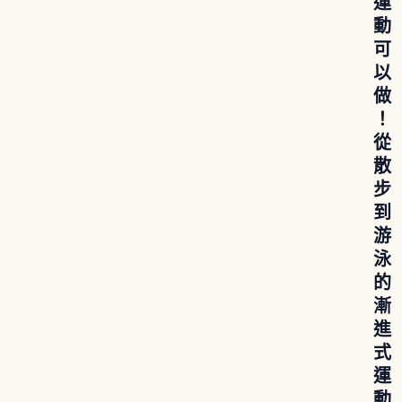
運
動
可
以
做
！
從
散
步
到
游
泳
的
漸
進
式
運
動