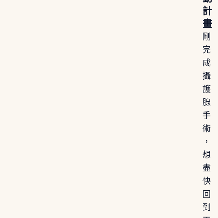
計
畫
剛
完
成
攝
護
腺
手
術
，
想
盡
快
回
到