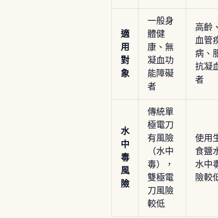
一般身
高齡
適
體健
血管
用
康、無
病、
對
凝血功
抗凝
象
能障礙
者
者
傳統單
極電刀
水
有風險
使用
中
（水中
食鹽
毒
毒），
水中
風
雙極電
險較
險
刀風險
較低