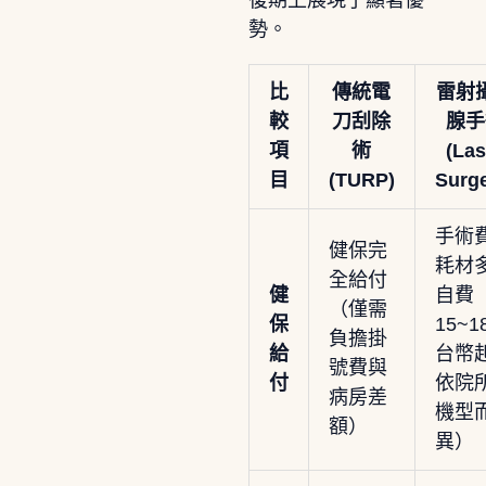
勢。
比
傳統電
雷射
較
刀刮除
腺手
項
術
(Las
目
(TURP)
Surge
手術
健保完
耗材
全給付
健
自費
（僅需
保
15~1
負擔掛
給
台幣
號費與
付
依院
病房差
機型
額）
異）