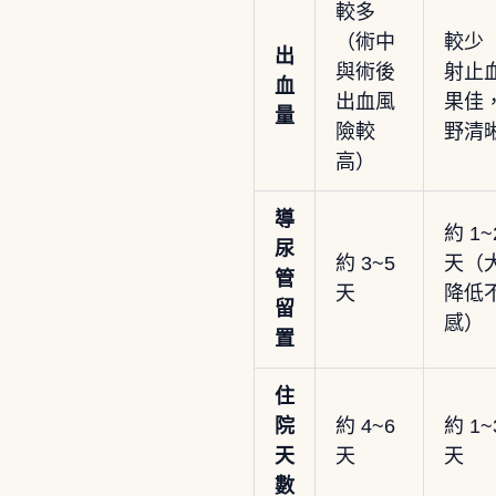
較多
（術中
較少
出
與術後
射止
血
出血風
果佳
量
險較
野清
高）
導
約 1~
尿
約 3~5
天（
管
天
降低
留
感）
置
住
院
約 4~6
約 1~
天
天
天
數