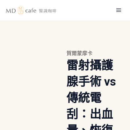
跳
Mai
至
主
Men
要
內
容
賀爾蒙摩卡
雷射攝護
腺手術 vs
傳統電
刮：出血