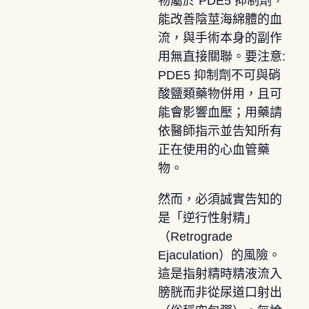
物屬於 PDE5 抑制劑，
能改善陰莖海綿體的血
流，與手術本身的副作
用無直接關聯。要注意:
PDE5 抑制劑不可與硝
酸鹽類藥物併用，且可
能會影響血壓；用藥請
依醫師指示並告知所有
正在使用的心血管藥
物。
然而，必須誠實告知的
是「逆行性射精」
（Retrograde
Ejaculation）的風險。
這是指射精時精液流入
膀胱而非從尿道口射出