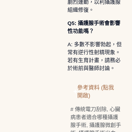
劇烈運動，以利攝護腺
組織修復。
Q5: 攝護腺手術會影響
性功能嗎？
A: 多數不影響勃起，但
常有逆行性射精現象。
若有生育計畫，請務必
於術前與醫師討論。
參考資料 (點我
開啟)
#
傳統電刀刮除
,
心臟
病患者適合哪種攝護
腺手術
,
攝護腺微創手