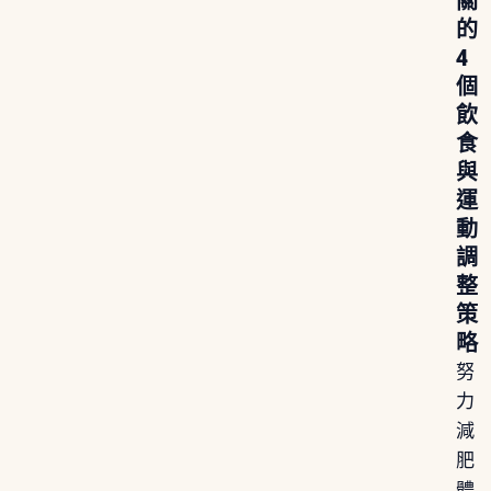
關
的
4
個
飲
食
與
運
動
調
整
策
略
努
力
減
肥
體