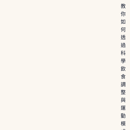
教
你
如
何
透
過
科
學
飲
食
調
整
與
運
動
模