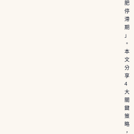
肥
停
滯
期
」
。
本
文
分
享
4
大
關
鍵
策
略
，