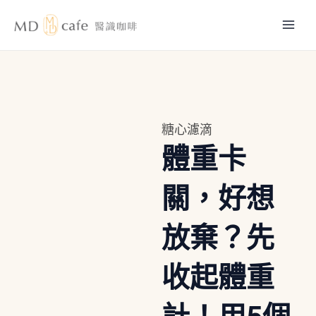
跳
Mai
至
主
Men
要
內
容
糖心濾滴
體重卡
關，好想
放棄？先
收起體重