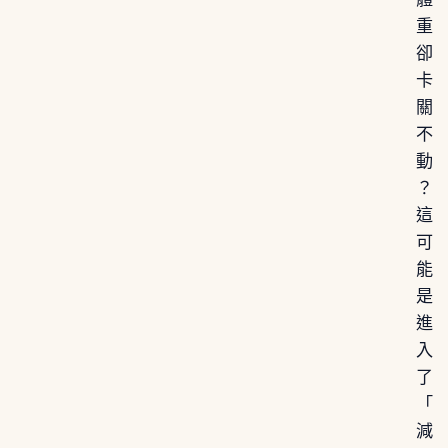
重
卻
卡
關
不
動
？
這
可
能
是
進
入
了
「
減