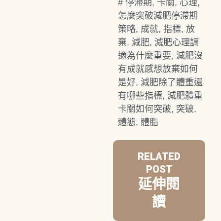
#
停滯期
,
卡關
,
心理
,
怎麼突破減肥停滯期
策略
,
成就
,
指標
,
放
棄
,
減肥
,
減肥心理調
適為什麼重要
,
減肥沒
有成就感想放棄如何
是好
,
減肥除了體重還
有哪些指標
,
減肥體重
卡關如何突破
,
突破
,
體態
,
體脂
RELATED
POST
延伸閱
讀