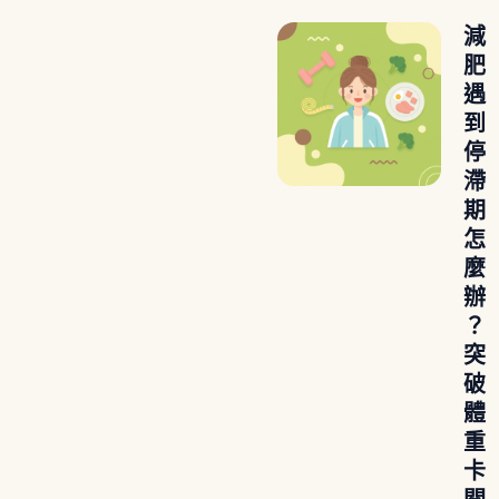
減
肥
遇
到
停
滯
期
怎
麼
辦
？
突
破
體
重
卡