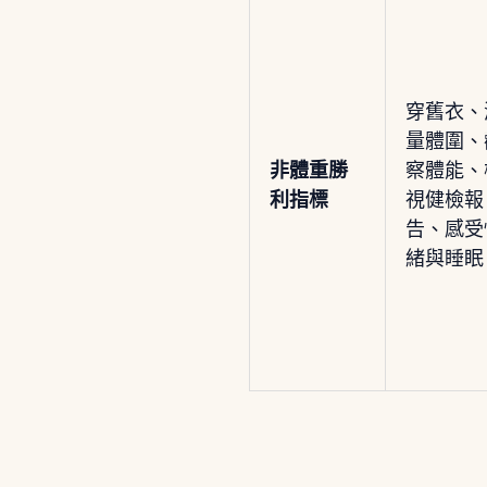
穿舊衣、
量體圍、
非體重勝
察體能、
利指標
視健檢報
告、感受
緒與睡眠