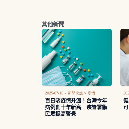
其他新聞
2025-07-16
新聞快訊 >
疫情
202
百日咳疫情升溫！台灣今年
健
病例創十年新高 疾管署籲
可
民眾提高警覺