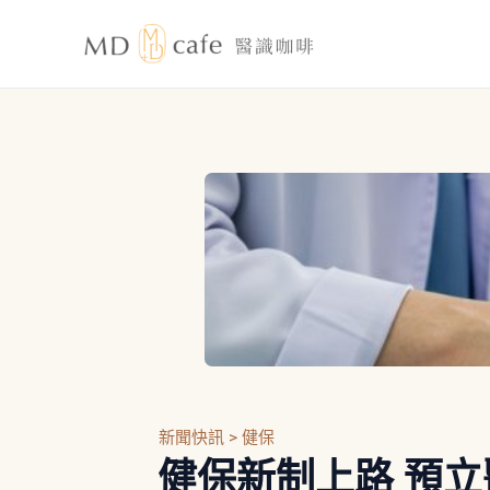
跳
至
主
要
內
容
新聞快訊 >
健保
健保新制上路 預