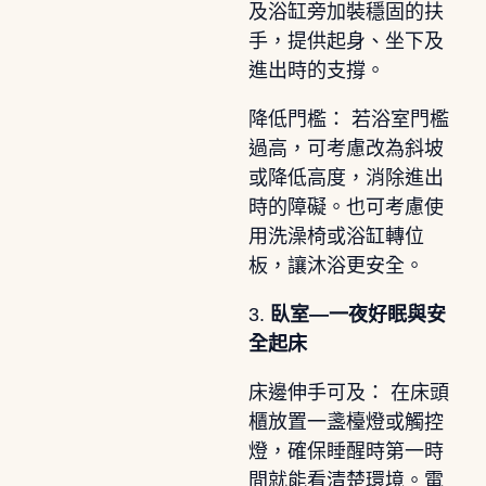
及浴缸旁加裝穩固的扶
手，提供起身、坐下及
進出時的支撐。
降低門檻： 若浴室門檻
過高，可考慮改為斜坡
或降低高度，消除進出
時的障礙。也可考慮使
用洗澡椅或浴缸轉位
板，讓沐浴更安全。
3.
臥室—一夜好眠與安
全起床
床邊伸手可及： 在床頭
櫃放置一盞檯燈或觸控
燈，確保睡醒時第一時
間就能看清楚環境。電