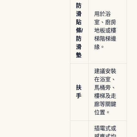
防
滑
用於浴
貼
室、廚房
條/
地板或樓
防
梯階梯邊
滑
緣。
墊
建議安裝
在浴室、
扶
馬桶旁、
手
樓梯及走
廊等關鍵
位置。
插電式或
感應式均