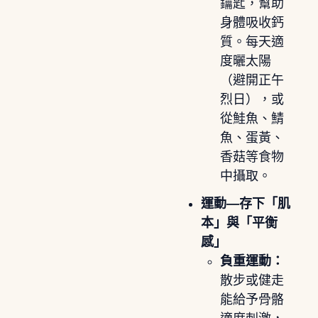
鑰匙，幫助
身體吸收鈣
質。每天適
度曬太陽
（避開正午
烈日），或
從鮭魚、鯖
魚、蛋黃、
香菇等食物
中攝取。
運動—存下「肌
本」與「平衡
感」
負重運動：
散步或健走
能給予骨骼