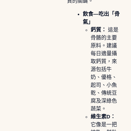
質的關鍵。
飲食—吃出「骨
氣」
鈣質：
這是
骨骼的主要
原料。建議
每日適量攝
取鈣質，來
源包括牛
奶、優格、
起司、小魚
乾、傳統豆
腐及深綠色
蔬菜。
維生素D：
它像是一把