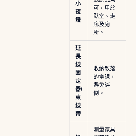
小
可，用於
夜
臥室、走
燈
廊及廁
所。
延
長
線
收納散落
固
的電線，
定
避免絆
器/
倒。
束
線
帶
測量家具