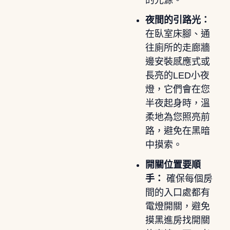
夜間的引路光：
在臥室床腳、通
往廁所的走廊牆
邊安裝感應式或
長亮的LED小夜
燈，它們會在您
半夜起身時，溫
柔地為您照亮前
路，避免在黑暗
中摸索。
開關位置要順
手：
確保每個房
間的入口處都有
電燈開關，避免
摸黑進房找開關