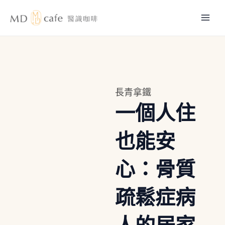
跳
Mai
至
主
Men
要
內
容
長青拿鐵
一個人住
也能安
心：骨質
疏鬆症病