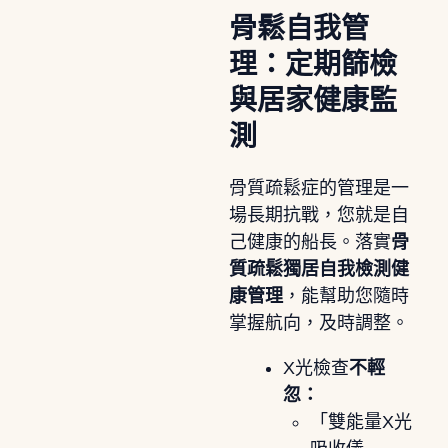
骨鬆自我管
理：定期篩檢
與居家健康監
測
骨質疏鬆症的管理是一
場長期抗戰，您就是自
己健康的船長。落實
骨
質疏鬆獨居自我檢測健
康管理
，能幫助您隨時
掌握航向，及時調整。
X光檢查
不輕
忽：
「雙能量X光