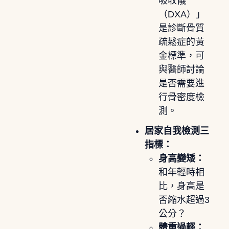
吸收儀
（DXA）」
是診斷骨質
疏鬆症的黃
金標準，可
與醫師討論
是否需要進
行骨密度檢
測。
居家自我檢測三
指標：
身高變矮：
和年輕時相
比，身高是
否縮水超過3
公分？
體重過輕：