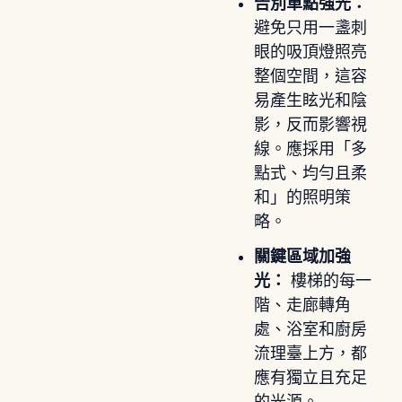
告別單點強光：
避免只用一盞刺
眼的吸頂燈照亮
整個空間，這容
易產生眩光和陰
影，反而影響視
線。應採用「多
點式、均勻且柔
和」的照明策
略。
關鍵區域加強
光：
樓梯的每一
階、走廊轉角
處、浴室和廚房
流理臺上方，都
應有獨立且充足
的光源。