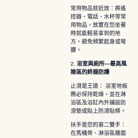
常用物品就近放：將遙
控器、電話、水杯等常
用物品，放置在您坐著
時就能輕易拿到的地
方，避免頻繁起身或彎
腰。
2.
浴室與廁所—最高風
險區的終極防護
止滑是王道： 浴室地板
務必保持乾燥，並在淋
浴區及浴缸內外鋪設防
滑墊或貼上防滑貼條。
扶手是您的第二雙手：
在馬桶旁、淋浴區牆面