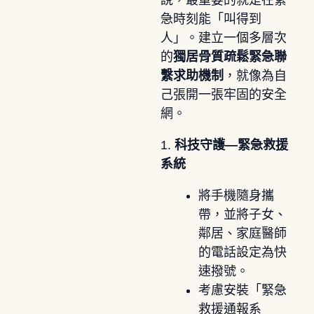
急時刻能「叫得到
人」。建立一個多層次
的
獨居骨質疏鬆緊急聯
繫求助機制
，就像為自
己張開一張牢固的安全
網。
1.
科技守護—緊急救援
系統
將手機隨身攜
帶，並將子女、
鄰居、家庭醫師
的電話設定為快
速撥號。
考慮安裝「緊急
救援通報系