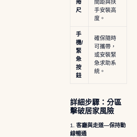
捲
間距與扶
尺
手安裝高
度。
手
確保隨時
機/
可攜帶，
緊
或安裝緊
急
急求助系
按
統。
鈕
詳細步驟：分區
擊破居家風險
1.
客廳與走道—保持動
線暢通