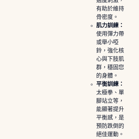
適度刺激，
有助於維持
骨密度。
肌力訓練：
使用彈力帶
或舉小啞
鈴，強化核
心與下肢肌
群，穩固您
的身體。
平衡訓練：
太極拳、單
腳站立等，
能顯著提升
平衡感，是
預防跌倒的
絕佳運動。