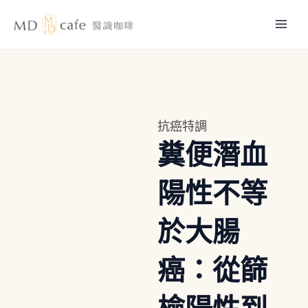
跳
Mai
至
主
Men
要
內
容
抗癌特調
糞便潛血
陽性不等
於大腸
癌：從篩