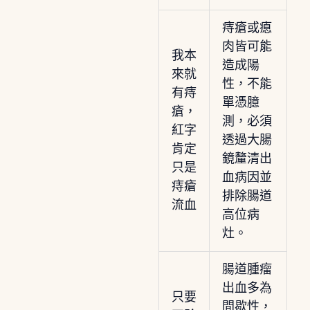
痔瘡或瘜
肉皆可能
我本
造成陽
來就
性，不能
有痔
單憑臆
瘡，
測，必須
紅字
透過大腸
肯定
鏡釐清出
只是
血病因並
痔瘡
排除腸道
流血
高位病
灶。
腸道腫瘤
出血多為
只要
間歇性，