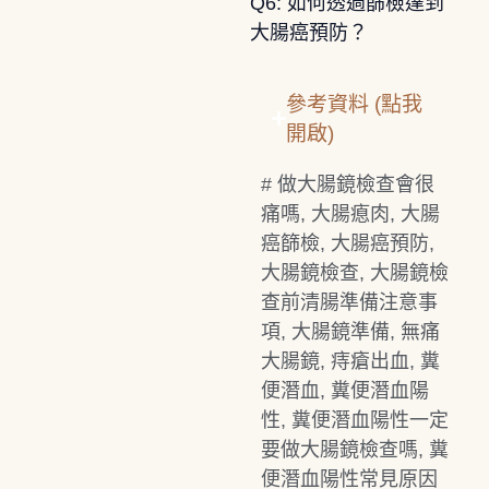
Q6: 如何透過篩檢達到
大腸癌預防？
參考資料 (點我
開啟)
#
做大腸鏡檢查會很
痛嗎
,
大腸瘜肉
,
大腸
癌篩檢
,
大腸癌預防
,
大腸鏡檢查
,
大腸鏡檢
查前清腸準備注意事
項
,
大腸鏡準備
,
無痛
大腸鏡
,
痔瘡出血
,
糞
便潛血
,
糞便潛血陽
性
,
糞便潛血陽性一定
要做大腸鏡檢查嗎
,
糞
便潛血陽性常見原因