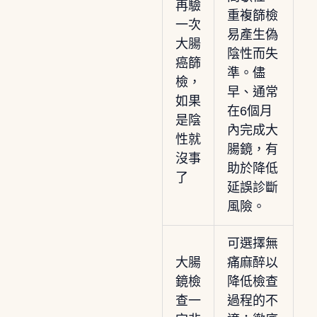
再驗
重複篩檢
一次
易產生偽
大腸
陰性而失
癌篩
準。儘
檢，
早、通常
如果
在6個月
是陰
內完成大
性就
腸鏡，有
沒事
助於降低
了
延誤診斷
風險。
可選擇無
大腸
痛麻醉以
鏡檢
降低檢查
查一
過程的不