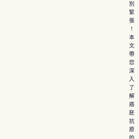
別
緊
張
！
本
文
帶
您
深
入
了
解
癌
胚
抗
原
的