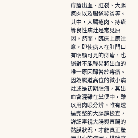
痔瘡出血、肛裂、大腸
瘜肉以及腸道發炎等。
其中，大腸瘜肉、痔瘡
等良性病灶是常見原
因。然而，臨床上應注
意，即使病人在肛門口
有明顯可見的痔瘡，也
絕對不能輕易將出血的
唯一原因歸咎於痔瘡。
因為腸道高位的微小病
灶或是初期腫瘤，其出
血會混雜在糞便中，難
以用肉眼分辨。唯有透
過完整的大腸鏡檢查，
詳細審視大腸與直腸的
黏膜狀況，才能真正釐