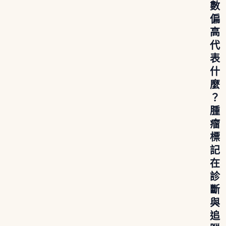
數
偏
高
代
表
什
麼
？
腫
瘤
標
記
在
診
斷
與
追