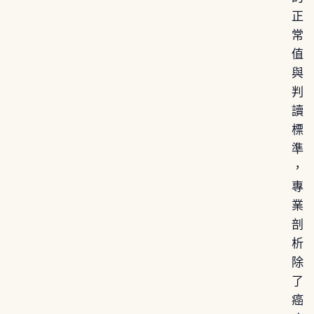
正
常
值
與
判
讀
標
準
，
專
業
剖
析
除
了
癌