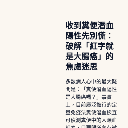
收到糞便潛血
陽性先別慌：
破解「紅字就
是大腸癌」的
焦慮迷思
多數病人心中的最大疑
問是：「糞便潛血陽性
是大腸癌嗎？」事實
上，目前廣泛推行的定
量免疫法糞便潛血檢查
可偵測糞便中的人類血
紅素，只要腸道內有微