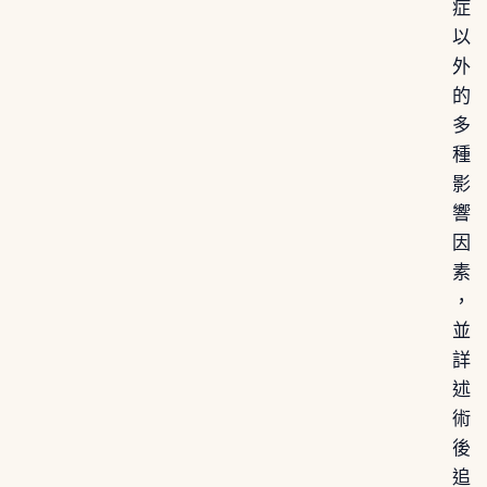
症
以
外
的
多
種
影
響
因
素
，
並
詳
述
術
後
追