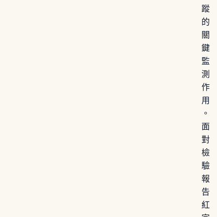
蹤
的
關
鍵
監
測
作
用
。
面
對
檢
驗
報
告
紅