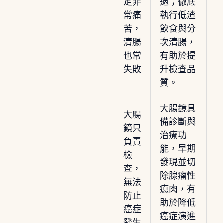
定非
適；徹底
常痛
執行低渣
苦，
飲食與分
清腸
次清腸，
也常
有助於提
失敗
升檢查品
質。
大腸鏡具
大腸
備診斷與
鏡只
治療功
負責
能，早期
檢
發現並切
查，
除腺瘤性
無法
瘜肉，有
防止
助於降低
癌症
癌症演進
發生