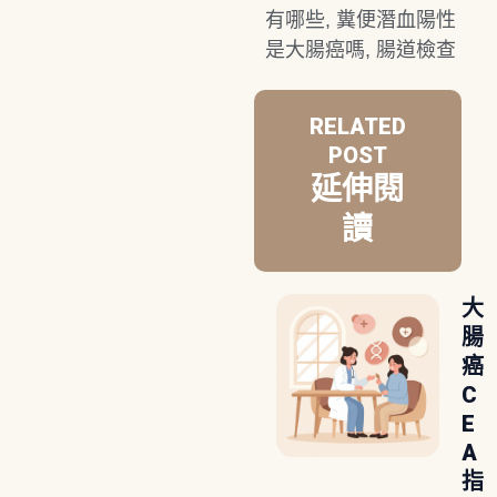
有哪些
,
糞便潛血陽性
是大腸癌嗎
,
腸道檢查
RELATED
POST
延伸閱
讀
大
腸
癌
C
E
A
指