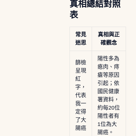
真相總結對照
表
常見
真相與正
迷思
確觀念
陽性多為
篩檢
瘜肉、痔
呈現
瘡等原因
紅
引起；依
字，
國民健康
代表
署資料，
我一
約每20位
定得
陽性者有
了大
1位為大
腸癌
腸癌。