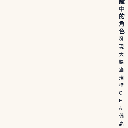
蹤
中
的
角
色
發
現
大
腸
癌
指
標
C
E
A
偏
高