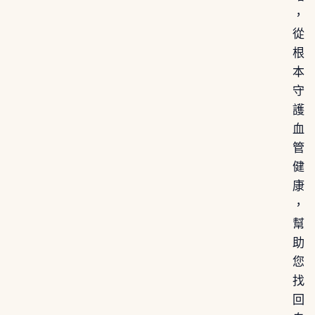
，
從
根
本
守
護
血
管
健
康
，
幫
助
您
找
回