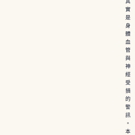
其
實
是
身
體
血
管
與
神
經
受
損
的
警
訊
。
本