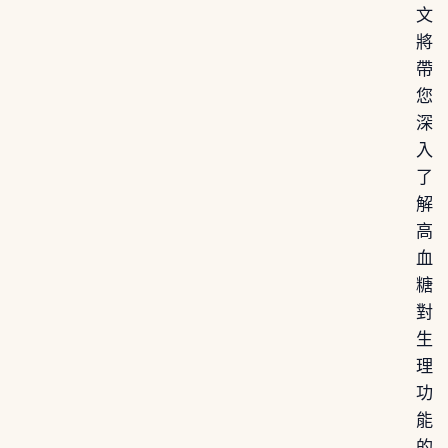
文
將
帶
您
深
入
了
解
高
血
糖
對
生
理
功
能
的