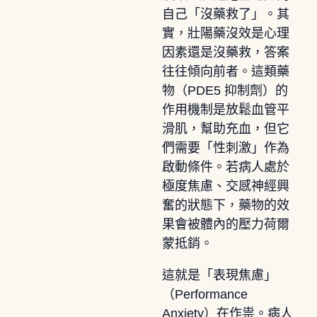
自己「沒藥救了」。其
實，壯陽藥沒效是心理
因素還是沒藥救，答案
往往傾向前者。這類藥
物（PDE5 抑制劑）的
作用機制是放鬆血管平
滑肌，幫助充血，但它
們需要「性刺激」作為
啟動條件。若病人處於
極度焦慮、交感神經興
奮的狀態下，藥物的效
果會被體內的壓力荷爾
蒙抵銷。
這就是「表現焦慮」
（Performance
Anxiety）在作祟。病人