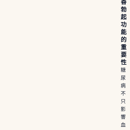
善
勃
起
功
能
的
重
要
性
糖
尿
病
不
只
影
響
血