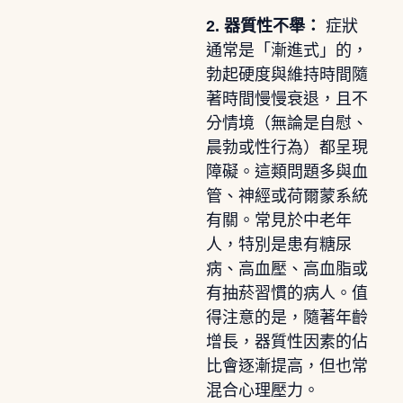
2. 器質性不舉：
症狀
通常是「漸進式」的，
勃起硬度與維持時間隨
著時間慢慢衰退，且不
分情境（無論是自慰、
晨勃或性行為）都呈現
障礙。這類問題多與血
管、神經或荷爾蒙系統
有關。常見於中老年
人，特別是患有糖尿
病、高血壓、高血脂或
有抽菸習慣的病人。值
得注意的是，隨著年齡
增長，器質性因素的佔
比會逐漸提高，但也常
混合心理壓力。