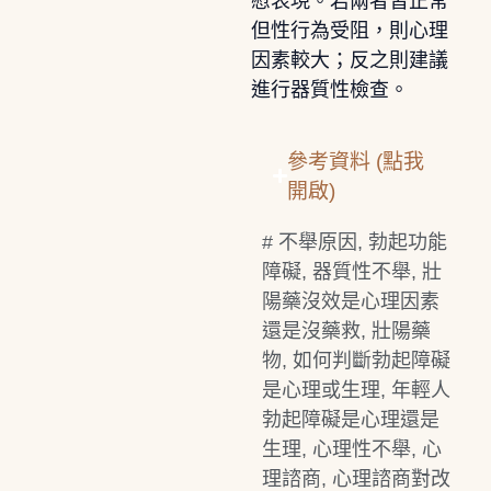
慰表現。若兩者皆正常
但性行為受阻，則心理
因素較大；反之則建議
進行器質性檢查。
參考資料 (點我
開啟)
#
不舉原因
,
勃起功能
障礙
,
器質性不舉
,
壯
陽藥沒效是心理因素
還是沒藥救
,
壯陽藥
物
,
如何判斷勃起障礙
是心理或生理
,
年輕人
勃起障礙是心理還是
生理
,
心理性不舉
,
心
理諮商
,
心理諮商對改