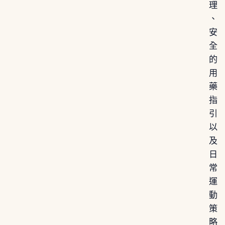
理
、
安
全
的
用
藥
指
引
以
及
日
常
運
動
策
略