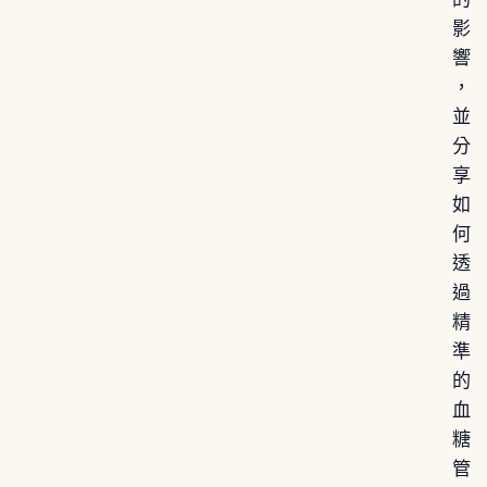
影
響
，
並
分
享
如
何
透
過
精
準
的
血
糖
管