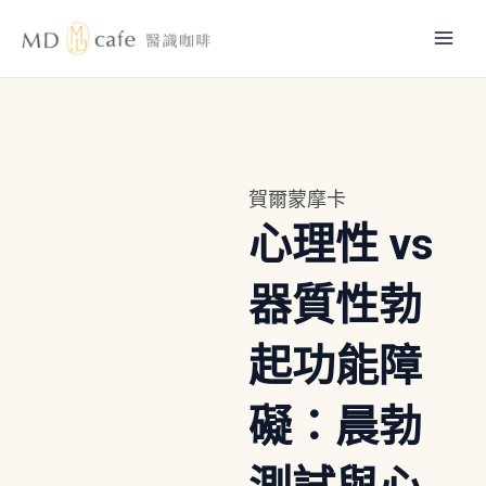
跳
Mai
至
主
Men
要
內
容
賀爾蒙摩卡
心理性 vs
器質性勃
起功能障
礙：晨勃