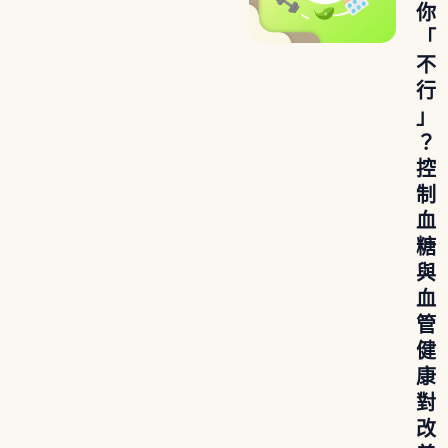
你
「
不
行
」
？
控
制
血
糖
與
血
管
健
康
對
改