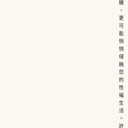
糖
，
更
可
能
悄
悄
侵
蝕
您
的
性
福
生
活
。
許