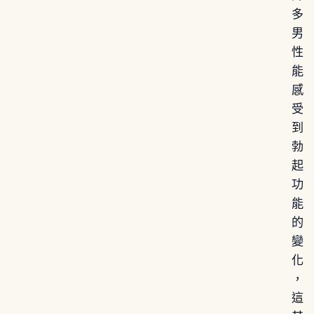
多
男
性
能
感
受
到
勃
起
功
能
的
變
化
，
這