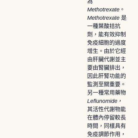
為
Methotrexate
。
Methotrexate
是
一種葉酸拮抗
劑，能有效抑制
免疫細胞的過度
增生。由於它經
由肝臟代謝並主
要由腎臟排出，
因此肝腎功能的
監測至關重要。
另一種常用藥物
Leflunomide
，
其活性代謝物能
在體內停留較長
時間，同樣具有
免疫調節作用，