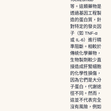
等。這類藥物是
透過基因工程製
造的蛋白質，針
對特定的發炎因
子（如 TNF-α
或 IL-6）進行精
準阻斷。相較於
傳統化學藥物，
生物製劑較少直
接造成肝腎細胞
的化學性損傷，
因為它們是大分
子蛋白，代謝途
徑不同。然而，
這並不代表完全
沒有風險，例如