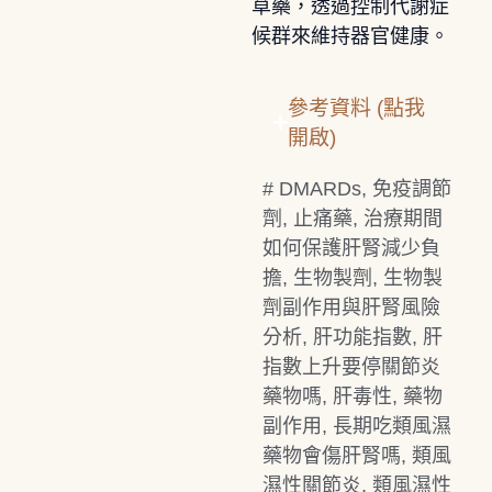
草藥，透過控制代謝症
候群來維持器官健康。
參考資料 (點我
開啟)
#
DMARDs
,
免疫調節
劑
,
止痛藥
,
治療期間
如何保護肝腎減少負
擔
,
生物製劑
,
生物製
劑副作用與肝腎風險
分析
,
肝功能指數
,
肝
指數上升要停關節炎
藥物嗎
,
肝毒性
,
藥物
副作用
,
長期吃類風濕
藥物會傷肝腎嗎
,
類風
濕性關節炎
,
類風濕性