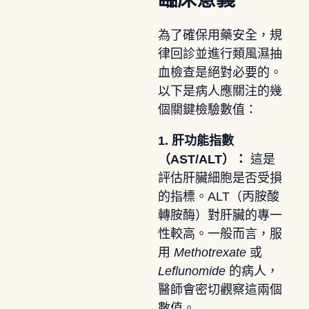
為了確保用藥安全，規
律回診並進行類風濕抽
血檢查是絕對必要的。
以下是病人應關注的幾
個關鍵檢驗數值：
1. 肝功能指數
（AST/ALT）：
這是
評估肝臟細胞是否受損
的指標。ALT（丙胺酸
轉胺酶）對肝臟的專一
性較高。一般而言，服
用
Methotrexate
或
Leflunomide
的病人，
醫師會密切觀察這兩個
數值。