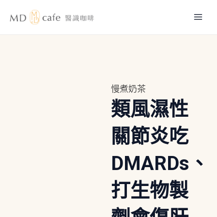
跳
Mai
至
主
Men
要
內
容
慢煮奶茶
類風濕性
關節炎吃
DMARDs、
打生物製