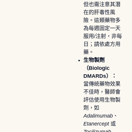
但也需注意其潛
在的肝毒性風
險。這類藥物多
為每週固定一天
服用/注射，非每
日；請依處方用
藥。
生物製劑
（Biologic
DMARDs）：
當傳統藥物效果
不佳時，醫師會
評估使用生物製
劑，如
Adalimumab
、
Etanercept
或
Tocilizumab