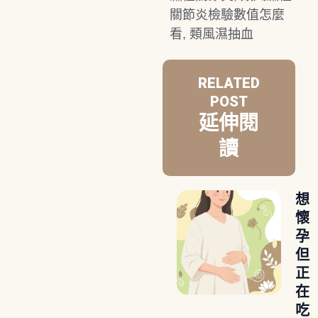
關節炎檢驗數值怎麼
看
,
類風濕抽血
RELATED
POST
延伸閱
讀
想
懷
孕
但
正
在
吃