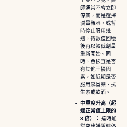
上並不少見。醫
師通常不會立即
停藥，而是選擇
減量觀察，或暫
時停止服用幾
週，待數值回穩
後再以較低劑量
重新開始。同
時，會檢查是否
有其他干擾因
素，如近期是否
服用感冒藥、抗
生素或飲酒。
中重度升高（超
過正常值上限的
3 倍）：
這時通
常會建議暫時停