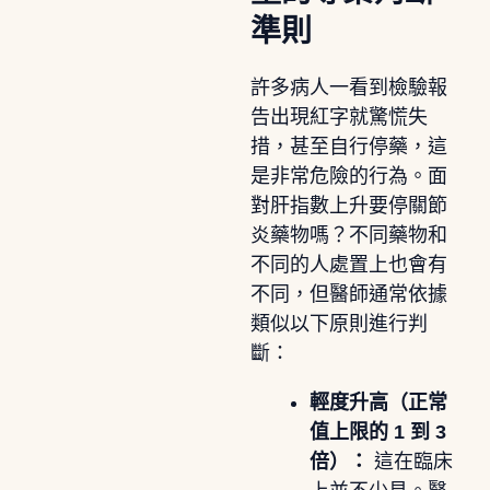
準則
許多病人一看到檢驗報
告出現紅字就驚慌失
措，甚至自行停藥，這
是非常危險的行為。面
對肝指數上升要停關節
炎藥物嗎？不同藥物和
不同的人處置上也會有
不同，但醫師通常依據
類似以下原則進行判
斷：
輕度升高（正常
值上限的 1 到 3
倍）：
這在臨床