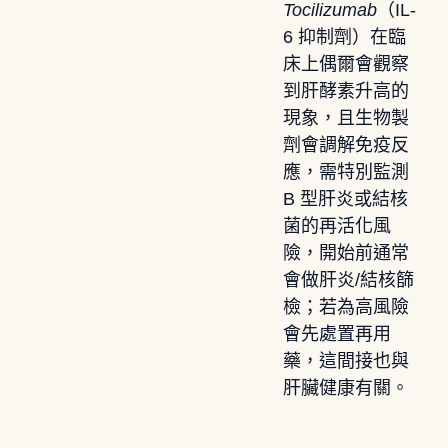
Tocilizumab
（IL-
6 抑制劑）在臨
床上偶爾會觀察
到肝酵素升高的
現象，且生物製
劑會調解免疫反
應，需特別監測
B 型肝炎或結核
菌的再活化風
險，開始前通常
會做肝炎/結核篩
檢；若為高風險
會先處置再用
藥，這間接也與
肝臟健康有關。