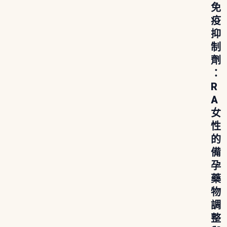
免
疫
抑
制
劑
：
R
A
女
性
的
備
孕
藥
物
調
整