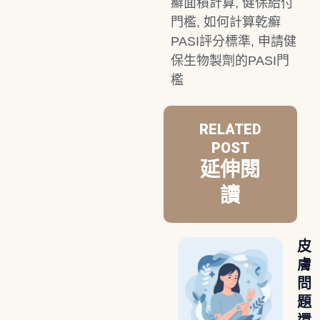
癬面積計算
,
健保給付
門檻
,
如何計算乾癬
PASI評分標準
,
申請健
保生物製劑的PASI門
檻
RELATED
POST
延伸閱
讀
皮
膚
問
題