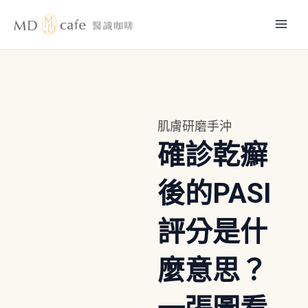
跳
Mai
至
主
Men
要
內
容
肌膚研磨手沖
確診乾癬
後的PASI
評分是什
麼意思？