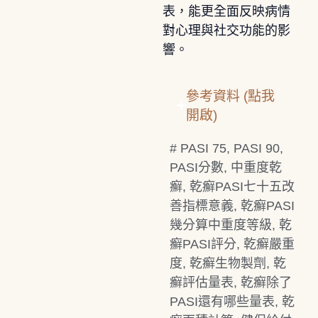
表，能更全面反映病情
對心理與社交功能的影
響。
參考資料 (點我
開啟)
#
PASI 75
,
PASI 90
,
PASI分數
,
中重度乾
癬
,
乾癬PASI七十五改
善指標意義
,
乾癬PASI
幾分算中重度等級
,
乾
癬PASI評分
,
乾癬嚴重
度
,
乾癬生物製劑
,
乾
癬評估量表
,
乾癬除了
PASI還有哪些量表
,
乾