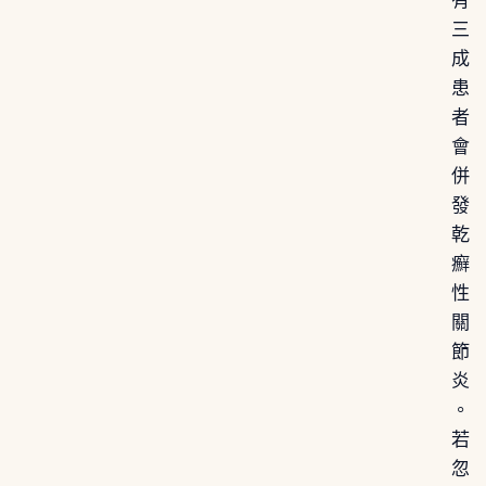
有
三
成
患
者
會
併
發
乾
癬
性
關
節
炎
。
若
忽