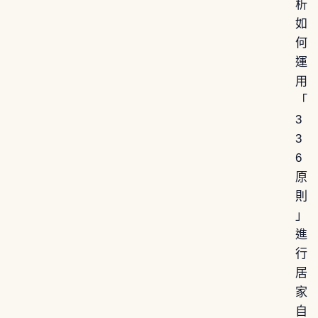
析
如
何
運
用
「
3
3
6
原
則
」
進
行
居
家
自