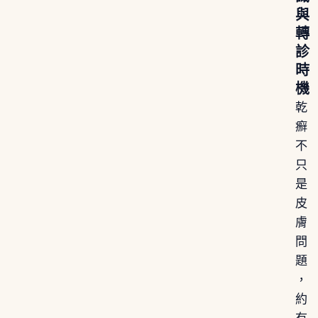
與
轉
診
時
機
乾
癬
不
只
是
皮
膚
問
題
，
約