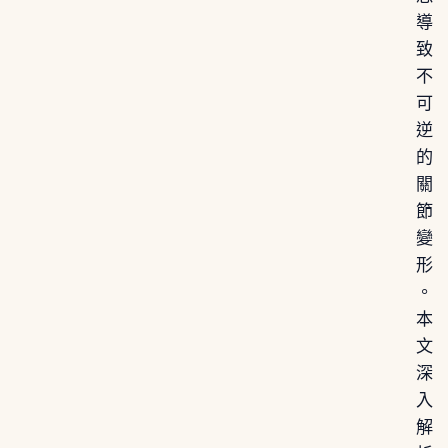
導
致
不
可
逆
的
關
節
變
形
。
本
文
深
入
解