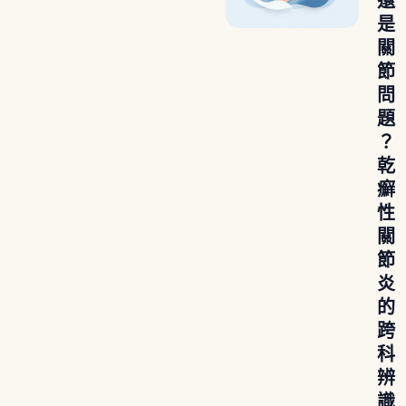
還
是
關
節
問
題
？
乾
癬
性
關
節
炎
的
跨
科
辨
識