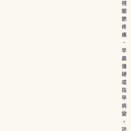
視
關
節
疼
痛
、
早
晨
僵
硬
或
指
甲
病
變
，
恐