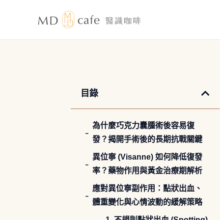
跳
至
主
要
內
容
目錄
為什麼巧克力囊腫術後容易復
發？揭開手術後的長期抗戰關鍵
異位寧 (Visanne) 如何降低復發
率？藥物作用與黃金治療期解析
應對異位寧副作用：點狀出血、
體重變化與心情波動的緩解策略
1. 不規則點狀出血 (Spotting)