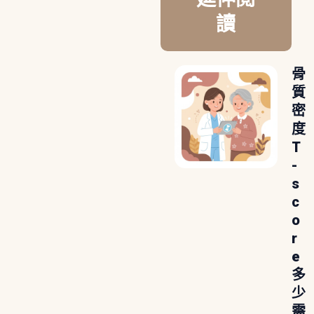
讀
骨
質
密
度
T
-
s
c
o
r
e
多
少
需