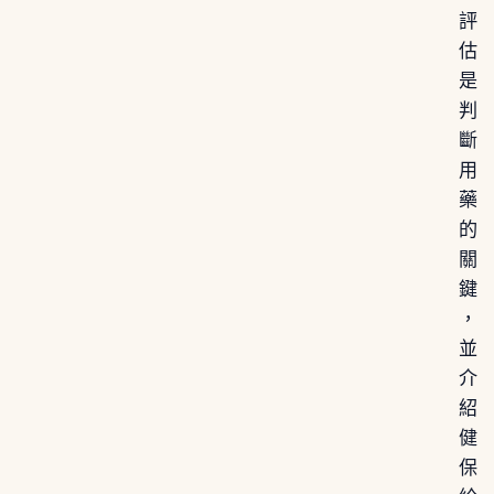
評
估
是
判
斷
用
藥
的
關
鍵
，
並
介
紹
健
保