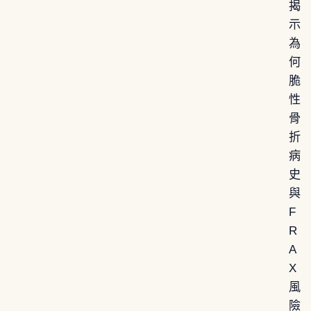
揭
示
為
何
脆
性
骨
折
病
史
與
F
R
A
X
風
險