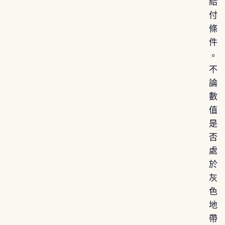
給
付
條
件
。
不
論
數
值
是
否
處
於
灰
色
地
帶