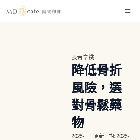
跳
Mai
至
主
Men
要
內
容
長青拿鐵
降低骨折
風險，選
對骨鬆藥
物
2025-
更新日期: 2025-