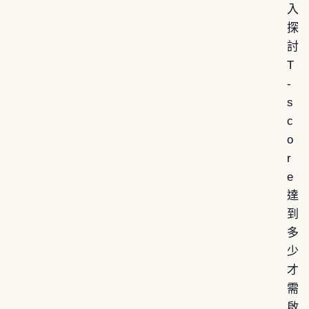
入
探
討
T
-
s
c
o
r
e
達
到
多
少
才
需
啟