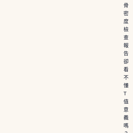
骨
密
度
檢
查
報
告
卻
看
不
懂
T
值
意
義
嗎