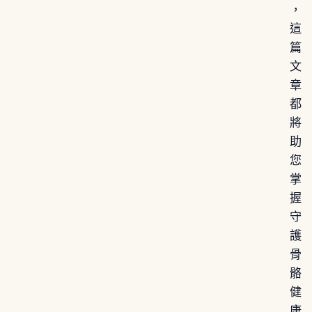
，
這
篇
文
章
都
將
助
您
掌
握
守
護
骨
骼
健
康