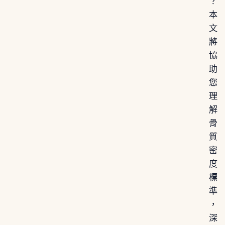
？
本
文
將
協
助
您
理
解
骨
質
密
度
標
準
，
深