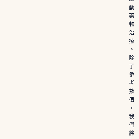
動
藥
物
治
療
。
除
了
參
考
數
值
，
我
們
將