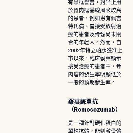
有黑框警告，對禁止用
於骨肉瘤基線風險較高
的患者，例如患有佩吉
特氏病、曾接受放射治
療的患者及骨骺尚未閉
合的年輕人。然而，自
2002年特立帕肽獲准上
市以來，臨床觀察顯示
接受治療的患者中，骨
肉瘤的發生率明顯低於
一般的預期發生率。
羅莫蘇單抗
（Romosozumab）
是一種針對硬化蛋白的
單株抗體，能刺激骨骼