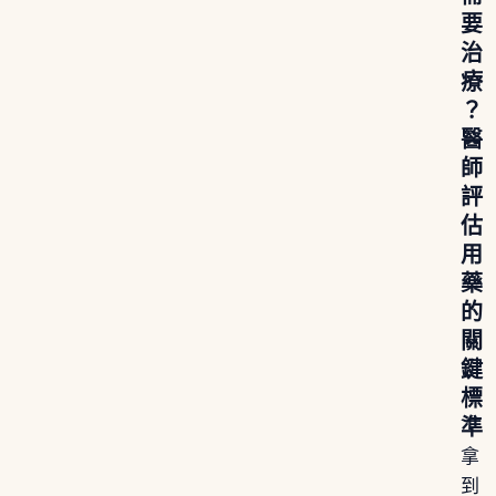
要
治
療
？
醫
師
評
估
用
藥
的
關
鍵
標
準
拿
到