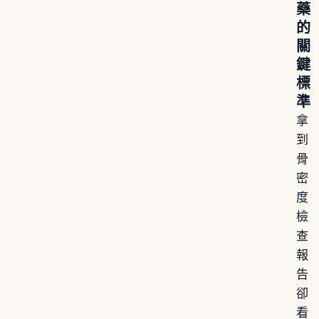
藥
的
關
鍵
標
準
拿
到
骨
密
度
檢
查
報
告
卻
看