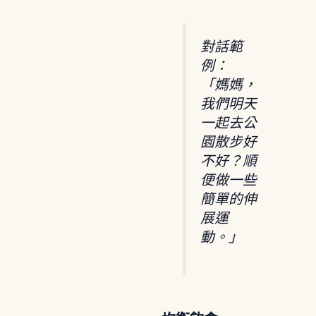
對話範
例：
「媽媽，
我們明天
一起去公
園散步好
不好？順
便做一些
簡單的伸
展運
動。」