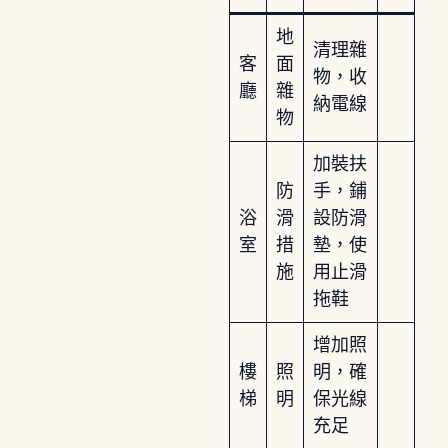
地
清理雜
客
面
物，收
廳
雜
納電線
物
加裝扶
防
手，鋪
浴
滑
設防滑
室
措
墊，使
施
用止滑
拖鞋
增加照
樓
照
明，確
梯
明
保光線
充足