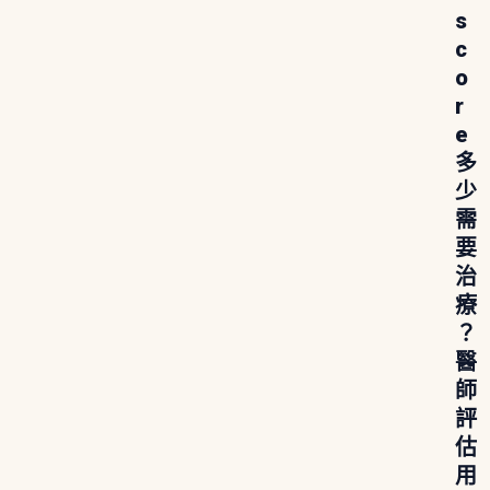
s
c
o
r
e
多
少
需
要
治
療
？
醫
師
評
估
用