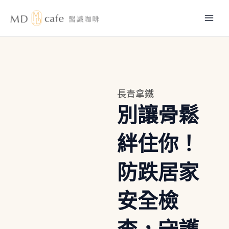
跳
Mai
至
主
Men
要
內
容
長青拿鐵
別讓骨鬆
絆住你！
防跌居家
安全檢