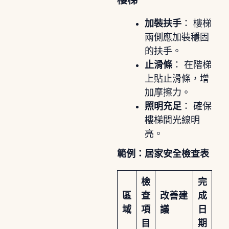
樓梯
加裝扶手
： 樓梯
兩側應加裝穩固
的扶手。
止滑條
： 在階梯
上貼止滑條，增
加摩擦力。
照明充足
： 確保
樓梯間光線明
亮。
範例：居家安全檢查表
檢
完
區
查
改善建
成
域
項
議
日
目
期