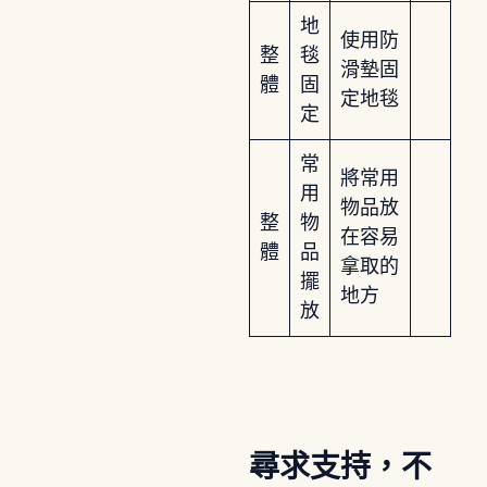
地
使用防
整
毯
滑墊固
體
固
定地毯
定
常
將常用
用
物品放
整
物
在容易
體
品
拿取的
擺
地方
放
尋求支持，不