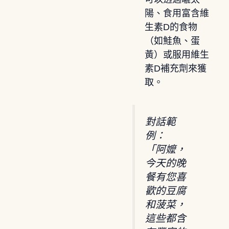
陽、食用富含維
生素D的食物
（如鮭魚、蛋
黃）或服用維生
素D補充劑來獲
取。
對話範
例：
「阿嬤，
今天的晚
餐有您喜
歡的豆腐
和菠菜，
這些都含