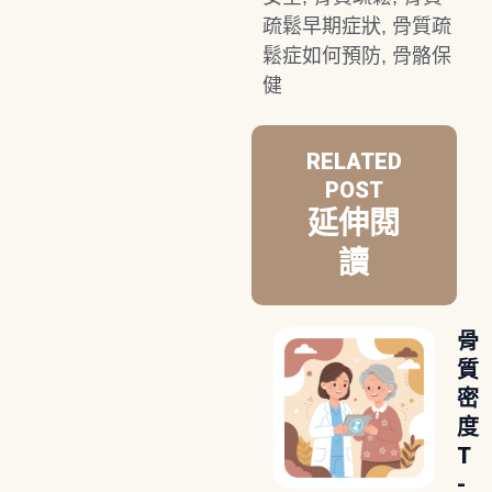
疏鬆早期症狀
,
骨質疏
鬆症如何預防
,
骨骼保
健
RELATED
POST
延伸閱
讀
骨
質
密
度
T
-