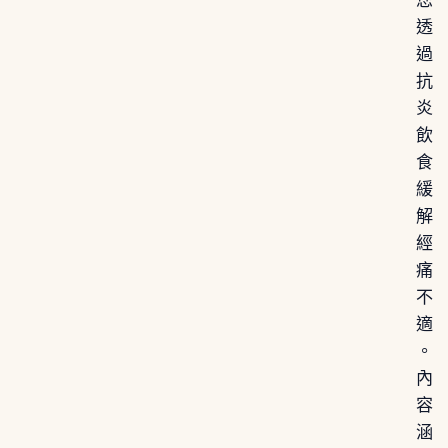
您
透
過
抗
炎
飲
食
緩
解
經
痛
不
適
。
內
容
涵