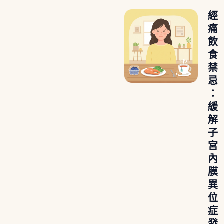
經
痛
飲
食
禁
忌
：
緩
解
子
宮
內
膜
異
位
症
發