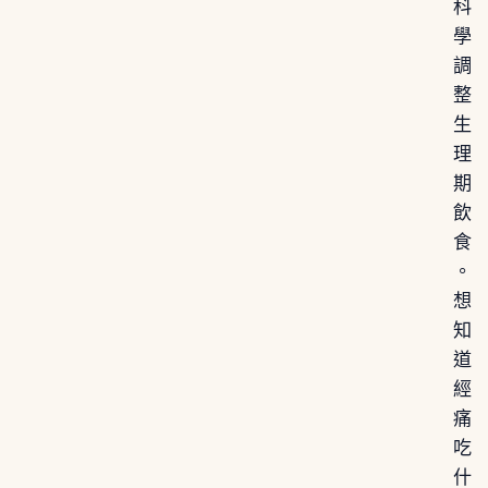
科
學
調
整
生
理
期
飲
食
。
想
知
道
經
痛
吃
什