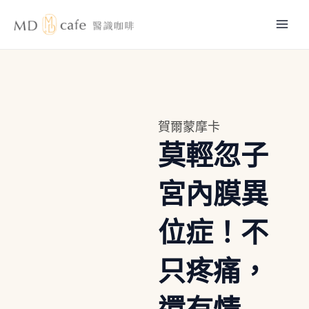
跳
Mai
至
主
Men
要
內
容
賀爾蒙摩卡
莫輕忽子
宮內膜異
位症！不
只疼痛，