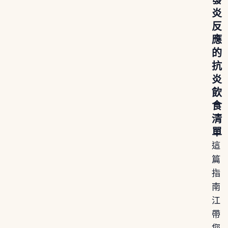
炎
反
應
的
抗
炎
飲
食
清
單
這
篇
指
南
江
帶