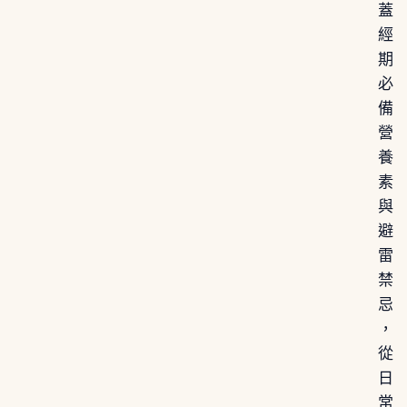
蓋
經
期
必
備
營
養
素
與
避
雷
禁
忌
，
從
日
常