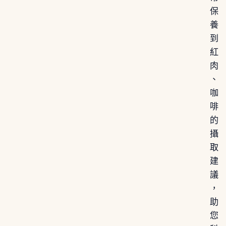
保
養
到
紅
肉
、
咖
啡
的
攝
取
建
議
，
助
您