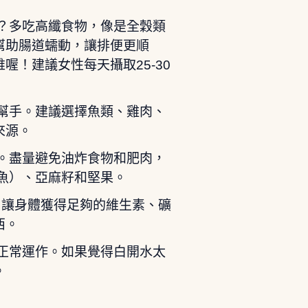
？多吃高纖食物，像是全穀類
幫助腸道蠕動，讓排便更順
！建議女性每天攝取25-30
幫手。建議選擇魚類、雞肉、
來源。
。盡量避免油炸食物和肥肉，
鯖魚）、亞麻籽和堅果。
，讓身體獲得足夠的維生素、礦
西。
正常運作。如果覺得白開水太
。